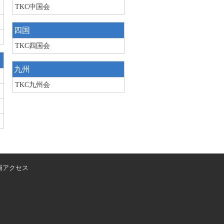
TKC中国会
四国
TKC四国会
九州
TKC九州会
局アクセス