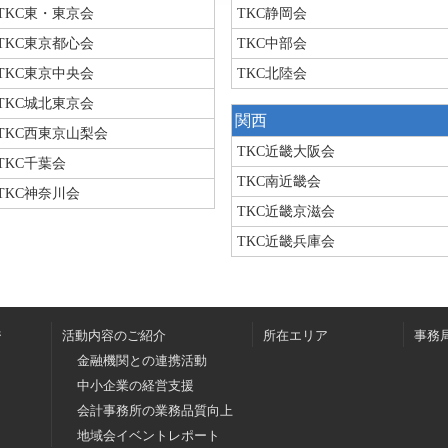
TKC東・東京会
TKC静岡会
TKC東京都心会
TKC中部会
TKC東京中央会
TKC北陸会
TKC城北東京会
関西
TKC西東京山梨会
TKC近畿大阪会
TKC千葉会
TKC南近畿会
TKC神奈川会
TKC近畿京滋会
TKC近畿兵庫会
ジ
活動内容のご紹介
所在エリア
事務
金融機関との連携活動
中小企業の経営支援
会計事務所の業務品質向上
地域会イベントレポート