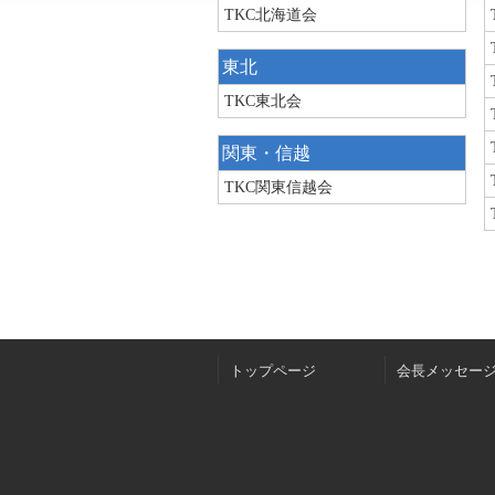
TKC北海道会
東北
TKC東北会
関東・信越
TKC関東信越会
トップページ
会長メッセー