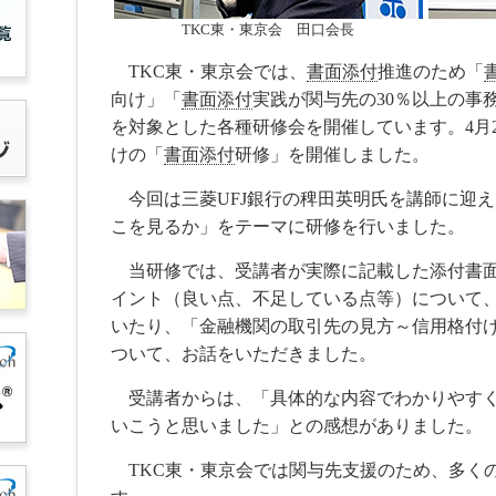
TKC東・東京会 田口会長
TKC東・東京会では、
書面添付
推進のため「
向け」「
書面添付
実践が関与先の30％以上の事
を対象とした各種研修会を開催しています。4月
けの「
書面添付
研修」を開催しました。
今回は三菱UFJ銀行の稗田英明氏を講師に迎
こを見るか」をテーマに研修を行いました。
当研修では、受講者が実際に記載した添付書面
イント（良い点、不足している点等）について
いたり、「金融機関の取引先の見方～信用格付
ついて、お話をいただきました。
受講者からは、「具体的な内容でわかりやす
いこうと思いました」との感想がありました。
TKC東・東京会では関与先支援のため、多く