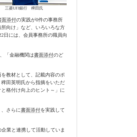
三菱UFJ銀行 稗田氏
書面添付
の実践が0件の事務所
務所向け」など、いろいろな方
22日には、会員事務所の職員向
え、「金融機関は
書面添付
のど
を教材として、記載内容のポ
、稗田英明氏から指摘をいただ
けと格付け向上のヒント～」に
く、さらに
書面添付
を実践して
の企業と連携して活動していま