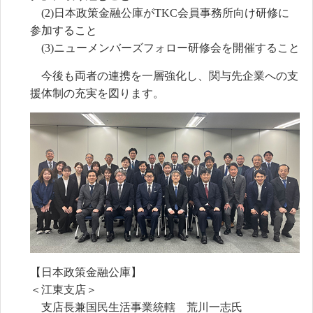
(2)日本政策金融公庫がTKC会員事務所向け研修に
参加すること
(3)ニューメンバーズフォロー研修会を開催すること
今後も両者の連携を一層強化し、関与先企業への支
援体制の充実を図ります。
【日本政策金融公庫】
＜江東支店＞
支店長兼国民生活事業統轄 荒川一志氏