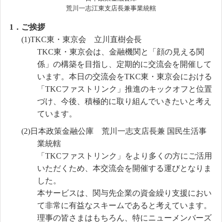
荒川一志江東支店長兼事業統轄
1．ご挨拶
(1)TKC東・東京会 立川直樹会長
TKC東・東京会は、金融機関と「顔の見える関
係」の構築を目指し、定期的に交流会を開催して
います。本日の交流会をTKC東・東京会における
「TKCファストリンク」推進のキックオフと位置
づけ、今後、積極的に取り組んでいきたいと考え
ています。
(2)日本政策金融公庫 荒川一志支店長兼 国民生活事
業統轄
「TKCファストリンク」をより多くの方にご活用
いただくため、本交流会を開催する運びとなりま
した。
本サービスは、関与先企業の資金繰り支援におい
て非常に有益なスキームであると考えています。
理事の皆さまはもちろん、特にニューメンバーズ