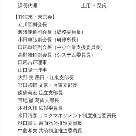
課長代理 土用下 栞氏
【TKC東・東京会】
立川直樹会長
渡邉義道副会長（総務委員長）
小田康弘副会長（研修所長）
田尻重暁副会長（中小企業支援委員長）
高野雅也副会長（システム委員長）
田尻吉正理事
山口陽一理事
大野 実 墨田・江東支部長
宮田裕輔 文京・台東支部長
醍醐憲宏 足立支部長
宮地 徹 葛飾支部長
木村久枝 広報委員長
米田晴彦 リスクマネジメント制度推進委員長
樋口貴夫 書面添付推進委員長
中薗孝夫 共済制度推進委員長