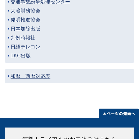
交通事故紛争処理センター
大蔵財務協会
発明推進協会
日本加除出版
判例時報社
日経テレコン
TKC出版
和暦・西暦対応表