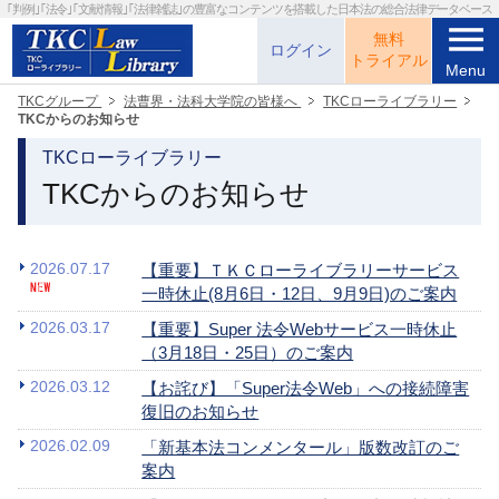
｢判例｣｢法令｣｢文献情報｣｢法律雑誌｣の
豊富なコンテンツを搭載した日本法の総合法律データベース
menu
無料
ログイン
トライアル
Menu
TKCグループ
法曹界・法科大学院の皆様へ
TKCローライブラリー
TKCからのお知らせ
TKCローライブラリー
TKCからのお知らせ
2026.07.17
【重要】ＴＫＣローライブラリーサービス
一時休止(8月6日・12日、9月9日)のご案内
2026.03.17
【重要】Super 法令Webサービス一時休止
（3月18日・25日）のご案内
2026.03.12
【お詫び】「Super法令Web」への接続障害
復旧のお知らせ
2026.02.09
「新基本法コンメンタール」版数改訂のご
案内