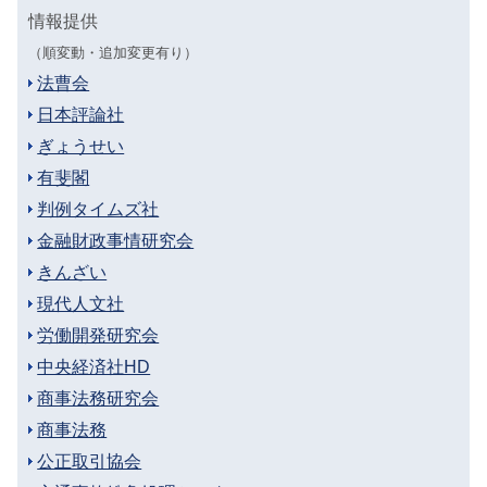
情報提供
（順変動・追加変更有り）
法曹会
日本評論社
ぎょうせい
有斐閣
判例タイムズ社
金融財政事情研究会
きんざい
現代人文社
労働開発研究会
中央経済社HD
商事法務研究会
商事法務
公正取引協会