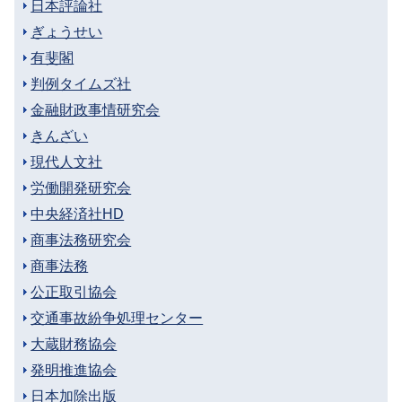
日本評論社
ぎょうせい
有斐閣
判例タイムズ社
金融財政事情研究会
きんざい
現代人文社
労働開発研究会
中央経済社HD
商事法務研究会
商事法務
公正取引協会
交通事故紛争処理センター
大蔵財務協会
発明推進協会
日本加除出版