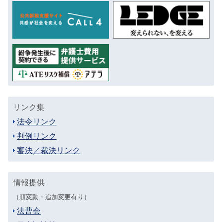
リンク集
法令リンク
判例リンク
審決／裁決リンク
情報提供
（順変動・追加変更有り）
法曹会