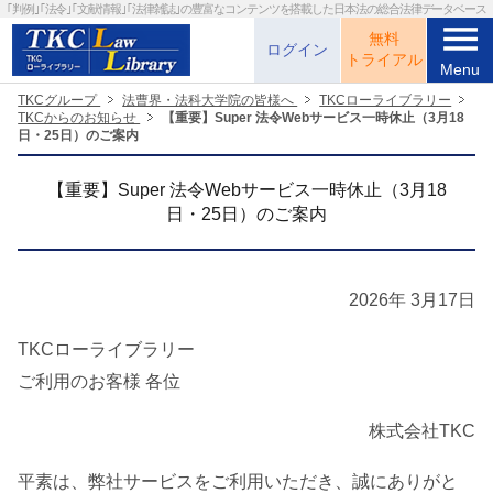
｢判例｣｢法令｣｢文献情報｣｢法律雑誌｣の
豊富なコンテンツを搭載した日本法の総合法律データベース
menu
無料
ログイン
トライアル
Menu
TKCグループ
法曹界・法科大学院の皆様へ
TKCローライブラリー
TKCからのお知らせ
【重要】Super 法令Webサービス一時休止（3月18
日・25日）のご案内
【重要】Super 法令Webサービス一時休止（3月18
日・25日）のご案内
2026年 3月17日
TKCローライブラリー
ご利用のお客様 各位
株式会社TKC
平素は、弊社サービスをご利用いただき、誠にありがと