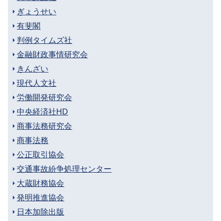
ぎょうせい
有斐閣
判例タイムズ社
金融財政事情研究会
きんざい
現代人文社
労働開発研究会
中央経済社HD
商事法務研究会
商事法務
公正取引協会
交通事故紛争処理センター
大蔵財務協会
発明推進協会
日本加除出版