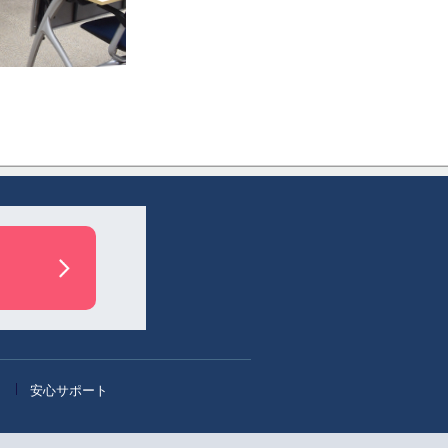
」
安心サポート