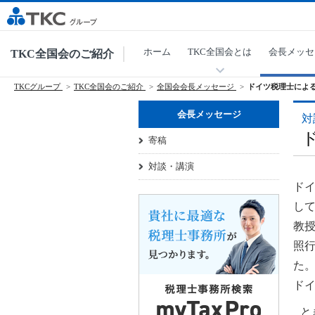
ホーム
TKC全国会とは
会長メッセ
TKC全国会のご紹介
TKCグループ
TKC全国会のご紹介
全国会会長メッセージ
ドイツ税理士によ
会長メッセージ
対
寄稿
対談・講演
ド
し
教授
照行
た。
ド
と