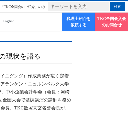
「TKC全国会のご紹介」のみ
税理士紹介を
TKC全国会入会
English
依頼する
のお問合せ
の現状を語る
ャイニグング）作成業務が広く定着
エアランゲン・ニュルンベルク大学
mann）が、中小企業会計学会（会長：河﨑
6回全国大会で基調講演の講師を務め
会長、TKC飯塚真玄名誉会長が、
。