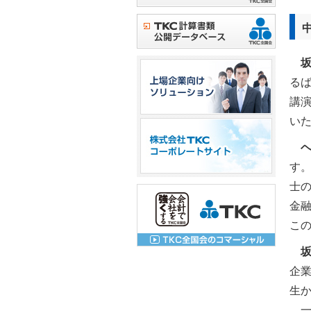
る
講
い
す
士
金
こ
企
生
一