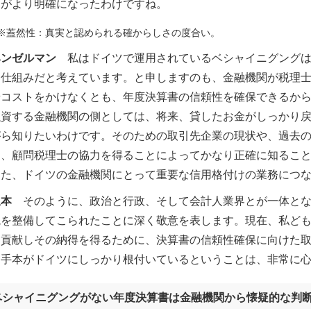
とがより明確になったわけですね。
※蓋然性：真実と認められる確からしさの度合い。
ヘンゼルマン
私はドイツで運用されているベシャイニグングは
な仕組みだと考えています。と申しますのも、金融機関が税理
やコストをかけなくとも、年度決算書の信頼性を確保できるか
資する金融機関の側としては、将来、貸したお金がしっかり戻
がら知りたいわけです。そのための取引先企業の現状や、過去
は、顧問税理士の協力を得ることによってかなり正確に知るこ
た、ドイツの金融機関にとって重要な信用格付けの業務につな
坂本
そのように、政治と行政、そして会計人業界とが一体とな
境を整備してこられたことに深く敬意を表します。現在、私ども
に貢献しその納得を得るために、決算書の信頼性確保に向けた
お手本がドイツにしっかり根付いているということは、非常に
ベシャイニグングがない年度決算書は金融機関から懐疑的な判