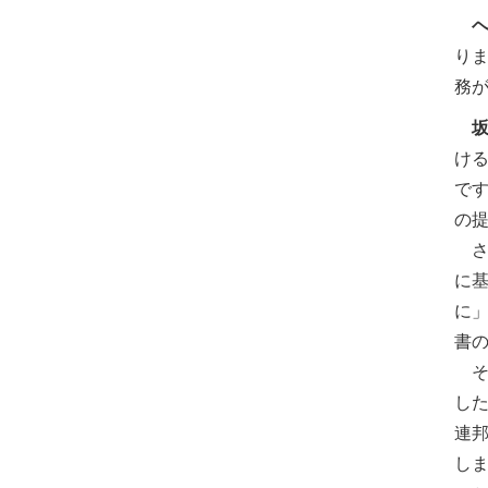
り
務
け
で
の
さら
に
に
書
そ
した
連邦
し