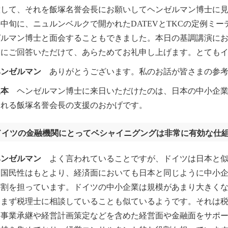
意して、それを飯塚名誉会長にお願いしてヘンゼルマン博士に見
中旬に、ニュルンベルクで開かれたDATEVとTKCの定例ミ
ゼルマン博士と面会することもできました。本日の基調講演に
細にご回答いただけて、あらためてお礼申し上げます。とても
ヘンゼルマン
ありがとうございます。私のお話が皆さまの参考
坂本
ヘンゼルマン博士に来日いただけたのは、日本の中小企業
される飯塚名誉会長の支援のおかげです。
ドイツの金融機関にとってベシャイニグングは非常に有効な仕
ヘンゼルマン
よく言われていることですが、ドイツは日本と似
。国民性はもとより、経済面においても日本と同じように中小
役割を担っています。ドイツの中小企業は規模があまり大きく
、まず税理士に相談していることも似ているようです。それは
、事業承継や経営計画策定などを含めた経営面や金融面をサポ