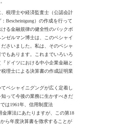
す。
、税理士や経済監査士（公認会計
scheinigung）の作成を行って
おける金融規律の健全性のバックボ
ヘンゼルマン博士は、このベシャイ
くださいました。私は、そのベシャ
者でもあります。これまでいろいろ
（『ドイツにおける中小企業金融と
ツ税理士による決算書の作成証明業
てベシャイニグングが広く定着し
を知って今後の業務に生かすべきだ
は1961年、信用制度法
法や信用金庫法にあたりますが、この第18
手から年度決算書を徴求することが