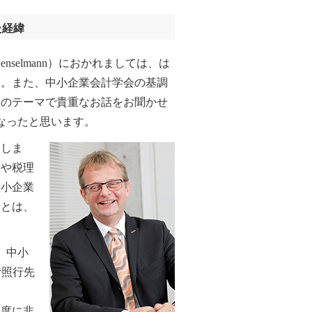
た経緯
Henselmann）におかれましては、は
す。また、中小企業会計学会の基調
」のテーマで貴重なお話をお聞かせ
なったと思います。
しま
者や税理
中小企業
ことは、
、中小
﨑照行先
度に非