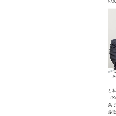
の
T
と私
（K
条
義