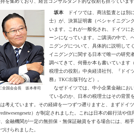
支持を集めており、経営コンサルタント的な役割も担っていま
坂本
ドイツでは、商法監査とは別に
士）が、決算証明書（ベシャイニグング：Be
います。これが一般化され、ドイツに
ーンになっています。ご講演の中で、
ニグングについて、具体的に説明して
イニグングに関する日本で唯一の研究
調べてきて、何冊か本も書いています
税理士の役割』中央経済社刊、『ドイ
務』TKC出版刊など）。
なぜドイツでは、中小企業金融におい
KC全国会会長 坂本孝司
ているのか、日本の税理士はその背景
は考えています。その経緯を一つずつ遡りますと、まずドイツで
reditwesengesetz）が制定されました。これは日本の銀行
で、金融機関が一定の無担保・無保証融資をする場合には、相
務づけられました。