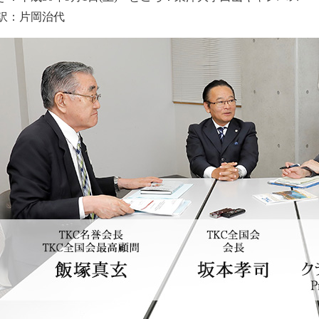
訳：片岡治代