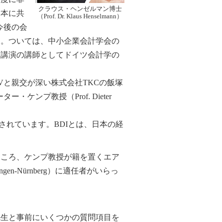
クラウス・ヘンゼルマン博士
日本に共
（Prof. Dr. Klaus Henselmann）
今後の会
る。ついては、中小企業会計学会の
調講演の講師としてドイツ会計学の
Vと親交が深い株式会社TKCの飯塚
ンプ教授（Prof. Dieter
されています。BDIとは、日本の経
ころ、ケンプ教授が籍を置くエア
rlangen-Nürnberg）に適任者がいらっ
生と事前にいくつかの質問項目を