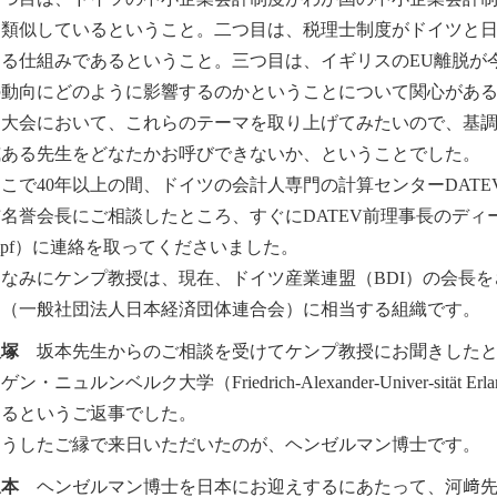
に類似しているということ。二つ目は、税理士制度がドイツと
する仕組みであるということ。三つ目は、イギリスのEU離脱が
の動向にどのように影響するのかということについて関心があ
国大会において、これらのテーマを取り上げてみたいので、基
威ある先生をどなたかお呼びできないか、ということでした。
で40年以上の間、ドイツの会計人専門の計算センターDATE
名誉会長にご相談したところ、すぐにDATEV前理事長のディーター・ケ
mpf）に連絡を取ってくださいました。
みにケンプ教授は、現在、ドイツ産業連盟（BDI）の会長を
連（一般社団法人日本経済団体連合会）に相当する組織です。
飯塚
坂本先生からのご相談を受けてケンプ教授にお聞きしたと
ン・ニュルンベルク大学（Friedrich-Alexander-Univer-sität E
ゃるというご返事でした。
うしたご縁で来日いただいたのが、ヘンゼルマン博士です。
坂本
ヘンゼルマン博士を日本にお迎えするにあたって、河﨑先