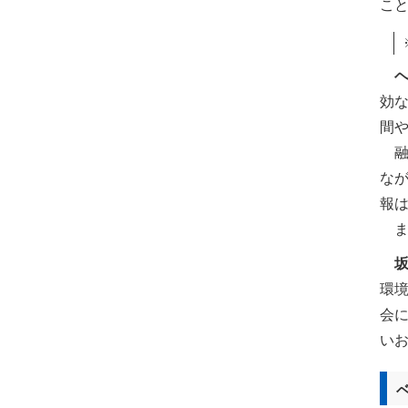
こ
効
間
融
な
報
ま
環
会
い