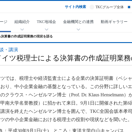
サイト内検索
TKCグループ全体
ージ
組織紹介
TKC地域会
金融機関との連携
動画ギャラリー
る決算書の作成証明業務の現状を語る
談・講演
ドイツ税理士による決算書の作成証明業務
イツでは、税理士や経済監査士による企業の決算証明書（ベシ
ており、中小企業金融の基盤となっている。この分野に詳しい
のクラウス・ヘンゼルマン博士（Prof. Dr. Klaus Hensel
甲南大学名誉教授）に招かれて来日。9月1日に開催された第
講演を終えたヘンゼルマン博士を囲んで、TKC全国会坂本孝司
イツの中小企業金融における税理士の役割や現状などを聞いた
き：平成30年9月1日(土) ところ：東洋大学白山キャンパス