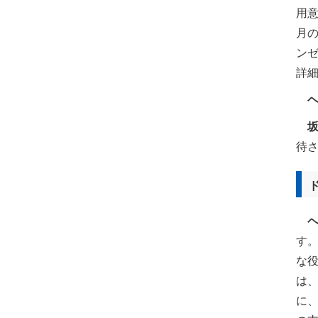
用
月の
ン
詳
待
す
な
は
に