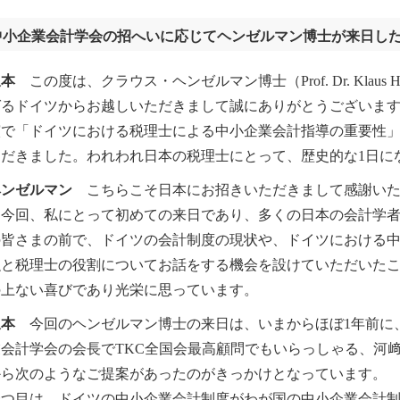
中小企業会計学会の招へいに応じてヘンゼルマン博士が来日し
坂本
この度は、クラウス・ヘンゼルマン博士（Prof. Dr. Klaus 
ばるドイツからお越しいただきまして誠にありがとうございま
演で「ドイツにおける税理士による中小企業会計指導の重要性
ただきました。われわれ日本の税理士にとって、歴史的な1日に
ヘンゼルマン
こちらこそ日本にお招きいただきまして感謝いた
。今回、私にとって初めての来日であり、多くの日本の会計学
の皆さまの前で、ドイツの会計制度の現状や、ドイツにおける
融と税理士の役割についてお話をする機会を設けていただいた
の上ない喜びであり光栄に思っています。
坂本
今回のヘンゼルマン博士の来日は、いまからほぼ1年前に
業会計学会の会長でTKC全国会最高顧問でもいらっしゃる、河
から次のようなご提案があったのがきっかけとなっています。
つ目は、ドイツの中小企業会計制度がわが国の中小企業会計制