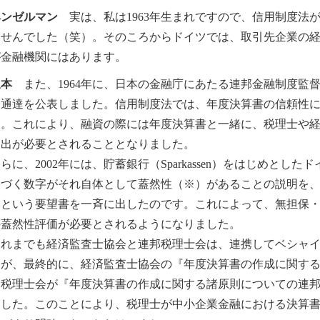
ヘンゼルマン
実は、私は1963年生まれですので、信用制度法
ませんでした（笑）。そのころからドイツでは、取引先企業の
が金融機関にはあります。
坂本
また、1964年に、日本の金融庁にあたる連邦金融制度監
る通達を公表しました。信用制度法では、年度決算書の信頼性
す。これにより、融資の際には年度決算書と一緒に、税理士や
提出が必要とされることとなりました。
に、2002年には、貯蓄銀行（Sparkassen）をはじめとし
基づく数字がそれ自体として蓋然性（※）があることの説明を
」という要望書を一斉に出したのです。これによって、無担保
の蓋然性評価が必要とされるようになりました。
れまでも経済監査士協会と連邦税理士会は、連携してベシャイ
が、最終的に、経済監査士協会の『年度決算書の作成に関する諸
税理士会が『年度決算書の作成に関する諸原則についての連邦税
ました。このことにより、税理士が中小企業金融における決算