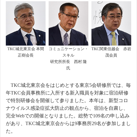
TKC城北東京会 本間
コミュニケーション・
TKC関東信越会 赤岩
正樹会長
スキル
茂会員
研究所所長 西村 隆
氏
TKC城北東京会をはじめとする東京5会研修所では、毎
年TKC会員事務所に入所する新入職員を対象に宿泊研修
で特別研修会を開催して参りました。本年は、新型コロ
ナウイルス感染症拡大防止の観点から、宿泊を自粛し、
完全Webでの開催となりました。総勢で109名の申し込み
があり、TKC城北東京会からは9事務所29名が参加しまし
た。