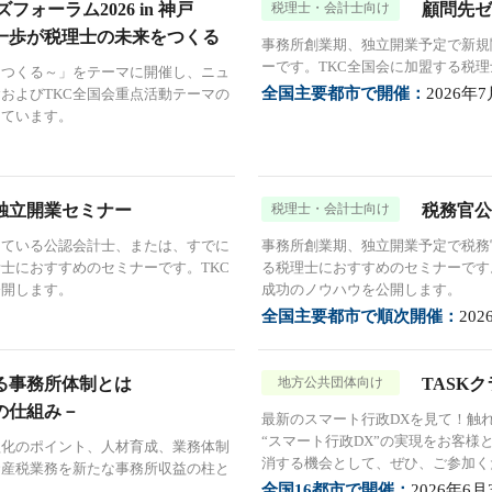
ォーラム2026 in 神戸
税理士・会計士向け
顧問先ゼ
一歩が税理士の未来をつくる
事務所創業期、独立開業予定で新規
ーです。TKC全国会に加盟する税
をつくる～」をテーマに開催し、ニュ
全国主要都市で開催：
2026年
およびTKC全国会重点活動テーマの
しています。
独立開業セミナー
税理士・会計士向け
税務官公
している公認会計士、または、すでに
事務所創業期、独立開業予定で税務
士におすすめのセミナーです。TKC
る税理士におすすめのセミナーです
公開します。
成功のノウハウを公開します。
全国主要都市で順次開催：
20
る事務所体制とは
地方公共団体向け
TASKク
の仕組み－
最新のスマート行政DXを見て！触
“スマート行政DX”の実現をお客様
益化のポイント、人材育成、業務体制
消する機会として、ぜひ、ご参加く
資産税業務を新たな事務所収益の柱と
全国16都市で開催：
2026年6月