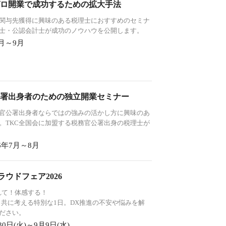
ロ開業で成功するための拡大手法
関与先獲得に興味のある税理士におすすめのセミナ
理士・公認会計士が成功のノウハウを公開します。
7月～9月
署出身者のための独立開業セミナー
官公署出身者ならではの強みの活かし方に興味のあ
。TKC全国会に加盟する税務官公署出身の税理士が
26年7月～8月
ラウドフェア2026
れて！体感する！
と共に考える特別な1日。DX推進の不安や悩みを解
ださい。
30日(火)～9月9日(水)