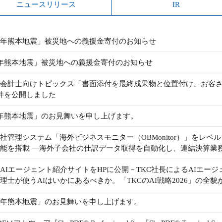
ニュースリリース
IR
年熊本地震」被災地への義援金寄付のお知らせ
年熊本地震」被災地への義援金寄付のお知らせ
会計士向けトピックス「書面添付を最終成果物と位置付け、お客
件を公開しました
年熊本地震」のお見舞いを申し上げます。
管理システム「海外ビジネスモニター（OBMonitor）」をレベルアップ「Q
能を搭載 ―海外子会社の仕訳データ取得を自動化し、連結決算業
のAIエージェント紹介サイトをHPに公開－TKC社長によるAIエ
理士が使うAIはいかにあるべきか。「TKCのAI戦略2026」の全貌
年熊本地震」のお見舞いを申し上げます。