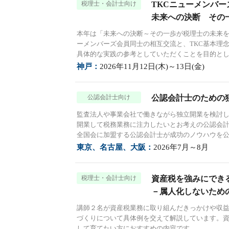
税理士・会計士向け
TKCニューメンバーズフ
未来への決断 その
本年は「未来への決断～その一歩が税理士の未来
ーメンバーズ会員同士の相互交流と、TKC基本理念
具体的な実践の参考としていただくことを目的と
神戸：
2026年11月12日(木)～13日(金)
公認会計士向け
公認会計士のための
監査法人や事業会社で働きながら独立開業を検討
開業して税務業務に注力したいとお考えの公認会計
全国会に加盟する公認会計士が成功のノウハウを
東京、名古屋、大阪：
2026年7月～8月
税理士・会計士向け
資産税を強みにでき
－属人化しないため
講師２名が資産税業務に取り組んだきっかけや収
づくりについて具体例を交えて解説しています。
して育てたい方におすすめの内容です。