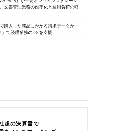
l Server Pro 8』が主要オンラインストレージ
き、文書管理業務の効率化と運用負荷の軽
ネスで購入した商品にかかる請求データか
ド」で経理業務のDXを支援―
万社超の決算書で