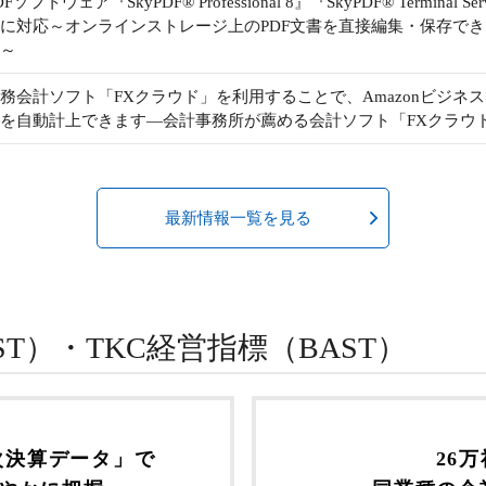
ソフトウェア『SkyPDF® Professional 8』『SkyPDF® Termina
に対応～オンラインストレージ上のPDF文書を直接編集・保存で
～
財務会計ソフト「FXクラウド」を利用することで、Amazonビジ
を自動計上できます―会計事務所が薦める会計ソフト「FXクラウ
最新情報一覧を見る
ST）・TKC経営指標（BAST）
次決算データ」で
26