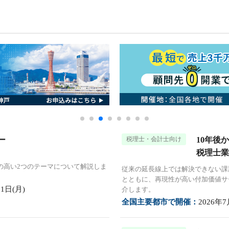
ー
税理士・会計士向け
10年後
税理士業
の高い2つのテーマについて解説しま
従来の延長線上では解決できない課
とともに、再現性が高い付加価値サ
1日(月)
介します。
全国主要都市で開催：
2026年