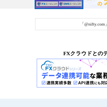
「@nifty.
FXクラウドとの