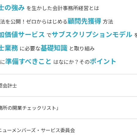
士の強み
を生かした会計事務所経営とは
顧問先獲得
法を公開！ゼロからはじめる
方法
加価値サービス
サブスクリプションモデル
で
士業務
基礎知識
に必要な
と取り組み
準備すべきこと
ポイント
に
はなにか？その
認会計士
務所の開業チェックリスト」
会ニューメンバーズ・サービス委員会