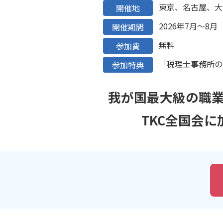
東京、名古屋、大
開催地
2026年7月～8月
開催期間
無料
参加費
「税理士事務所の
参加特典
我が国最大級の職
TKC全国会