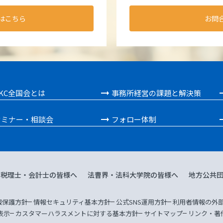
はこちら
お問
KC全国会とは
事務所経営の課題と解決策
セミナー・相談会
フォロー体制
税理士・会計士の皆様へ
法曹界・法科大学院の皆様へ
地方公共
報保護方針
情報セキュリティ基本方針
公式SNS運用方針
利用者情報の外
表示
カスタマーハラスメントに対する基本方針
サイトマップ
リンク・著