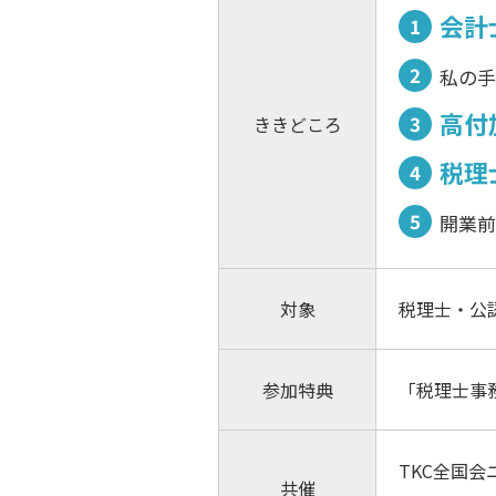
会計
私の手
高付
ききどころ
税理
開業前
対象
税理士・公
参加特典
「税理士事
TKC全国
共催