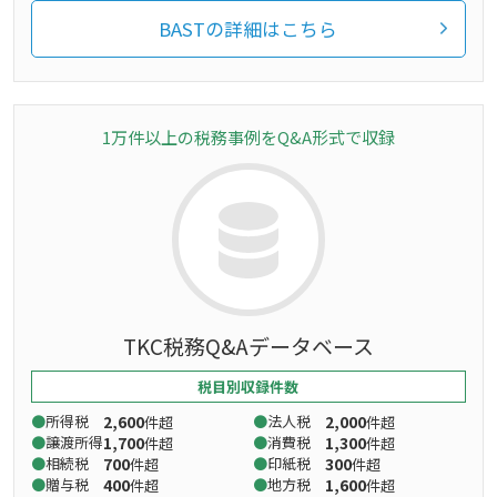
BASTの詳細はこちら
1万件以上の税務事例をQ&A形式で収録
TKC税務Q&Aデータベース
税目別収録件数
所得税
2,600
法人税
2,000
件超
件超
譲渡所得
1,700
消費税
1,300
件超
件超
相続税
700
印紙税
300
件超
件超
贈与税
400
地方税
1,600
件超
件超