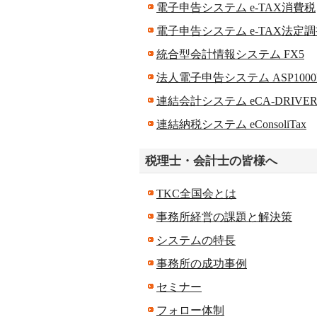
電子申告システム e-TAX消費税
電子申告システム e-TAX法定
統合型会計情報システム FX5
法人電子申告システム ASP1000
連結会計システム eCA-DRIVE
連結納税システム eConsoliTax
税理士・会計士の皆様へ
TKC全国会とは
事務所経営の課題と解決策
システムの特長
事務所の成功事例
セミナー
フォロー体制