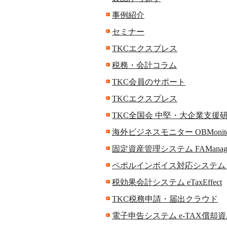
事例紹介
セミナー
TKCエクスプレス
税務・会計コラム
TKC会員のサポート
TKCエクスプレス
TKC全国会 中堅・大企業支援研
海外ビジネスモニター OBMonito
固定資産管理システム FAManag
ペポルインボイス対応システム 
税効果会計システム eTaxEffect
TKC税務申請・届出クラウド
電子申告システム e-TAX償却