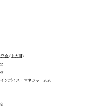
究会 (中大研)
r
er
インボイス・マネジャー2026
資産