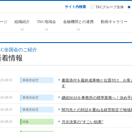
サイト内検索
TKCグループ全体
ージ
組織紹介
TKC地域会
金融機関との連携
動画ギャラリー
KC全国会のご紹介
新着情報
26.08.01
書面添付を最終成果物と位置付け、お客
事務所経営
す
26.08.01
継続MASを事務所の標準業務へ！決め
事務所経営
26.08.01
関与先との対話を重ねる経営助言で地域
事務所経営
26.08.01
月次決算の“すごい効果”
特集