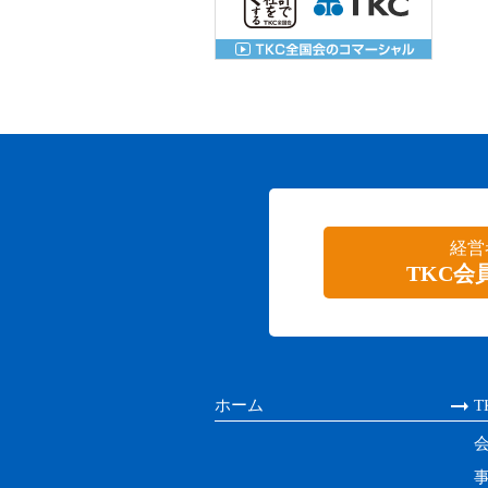
経営
TKC会
ホーム
T