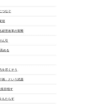
につなぐ
実現
る経営改革の実際
けん引
を高める
力を尽くそう
計画」という武器
成長目指す
をもたらす