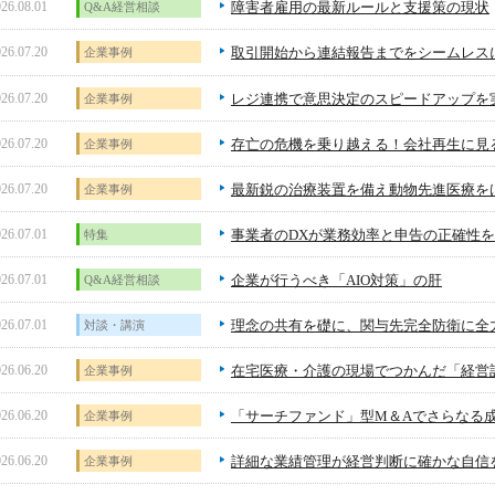
26.08.01
障害者雇用の最新ルールと支援策の現状
Q&A経営相談
26.07.20
取引開始から連結報告までをシームレス
企業事例
26.07.20
レジ連携で意思決定のスピードアップを
企業事例
26.07.20
存亡の危機を乗り越える！会社再生に見
企業事例
26.07.20
最新鋭の治療装置を備え動物先進医療を
企業事例
26.07.01
事業者のDXが業務効率と申告の正確性
特集
26.07.01
企業が行うべき「AIO対策」の肝
Q&A経営相談
26.07.01
理念の共有を礎に、関与先完全防衛に全
対談・講演
26.06.20
在宅医療・介護の現場でつかんだ「経営
企業事例
26.06.20
「サーチファンド」型M＆Aでさらなる
企業事例
26.06.20
詳細な業績管理が経営判断に確かな自信
企業事例