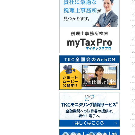
20
20
20
20
20
20
20
20
20
20
20