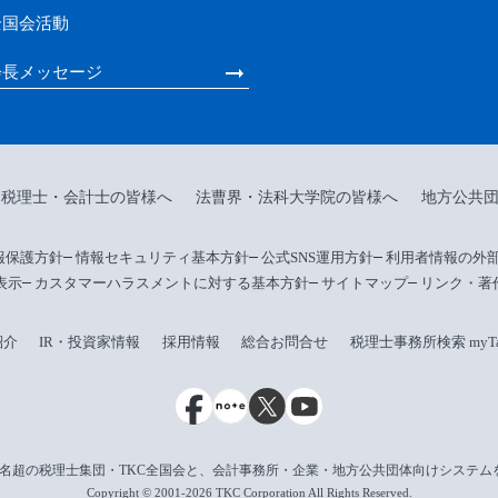
全国会活動
会長メッセージ
税理士・会計士の皆様へ
法曹界・法科大学院の皆様へ
地方公共
報保護方針
情報セキュリティ基本方針
公式SNS運用方針
利用者情報の外
表示
カスタマーハラスメントに対する基本方針
サイトマップ
リンク・著
紹介
IR・投資家情報
採用情報
総合お問合せ
税理士事務所検索 myTax
名超の税理士集団・TKC全国会と、会計事務所・企業・地方公共団体向けシステム
Copyright © 2001-2026 TKC Corporation All Rights Reserved.