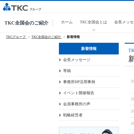
ホーム
TKC全国会とは
会長メッセ
TKC全国会のご紹介
TKCグループ
TKC全国会のご紹介
新着情報
新着情報
T
会長メッセージ
寄稿
20
事務所HP活用事例
イベント開催報告
20
会員事務所の声
20
戦略経営者
20