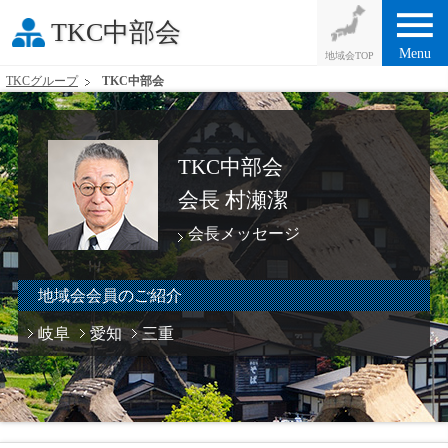
menu
TKC中部会
Menu
TKCグループ
TKC中部会
TKC中部会
会長 村瀬潔
会長メッセージ
地域会会員のご紹介
岐阜
愛知
三重