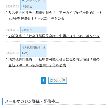
サステナビリティ基
2026.07.30
準委員会
サステナビリティ基準委員会「【アーカイブ配信を開始】－S
SBJ基準解説セミナー2026」等を公表
2026.07.30
内閣官房
内閣官房「「社会保障国民会議」中間とりまとめ」等を公表
地方税共同機構（eL
2026.07.30
TAX）
地方税共同機構「一括申告可能な税目に係る特定項目情報の
更新（2026.8.17以降適用）」等を公表
1
次の30件
メールマガジン登録・配信停止