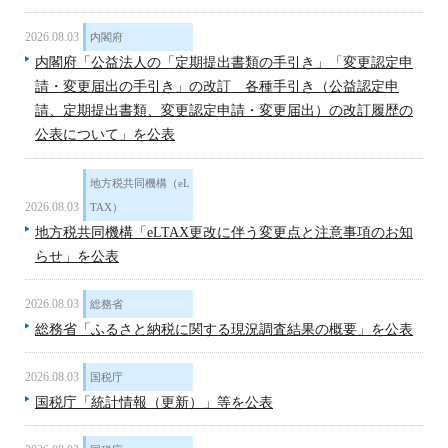
2026.08.03
内閣府
内閣府「公益法人の「定期提出書類の手引き」「変更認定申
請・変更届出の手引き」の改訂 各種手引き（公益認定申
請、定期提出書類、変更認定申請・変更届出）の改訂履歴の
公表について」を公表
地方税共同機構（eL
2026.08.03
TAX）
地方税共同機構「eLTAX更改に伴う変更点と注意事項のお知
らせ」を公表
2026.08.03
総務省
総務省「ふるさと納税に関する現況調査結果の概要」を公表
2026.08.03
国税庁
国税庁「統計情報（更新）」等を公表