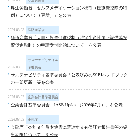
2026.08.03
厚生労働省
厚生労働省「セルフメディケーション税制（医療費控除の特
例）について（更新）」を公表
2026.08.03
経済産業省
経済産業省「大胆な投資促進税制（特定生産性向上設備等投
資促進税制）の申請受付開始について」を公表
サステナビリティ基
2026.08.03
準委員会
サステナビリティ基準委員会「公表済みのSSBJハンドブック
の一部更新」等を公表
2026.08.03
企業会計基準委員会
企業会計基準委員会「IASB Update（2026年7月）」を公表
2026.08.03
金融庁
金融庁「令和８年熊本地震に関連する有価証券報告書等の提
出期限について」を公表