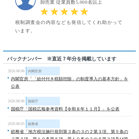
卸売業 従業員数5,000名以上
税制調査会の内容なども発信してくれ助かって
います。
バックナンバー ※直近７年分を掲載しています
2026.08.06
内閣官房
内閣官房「「給付付き税額控除」の制度導入の基本方針」を
公表
2026.08.06
国税庁
国税庁「国税広報参考資料【令和８年１１月】」を公表
2026.08.05
総務省
総務省「地方税法施行規則第３条の３の２第３項、第５条の