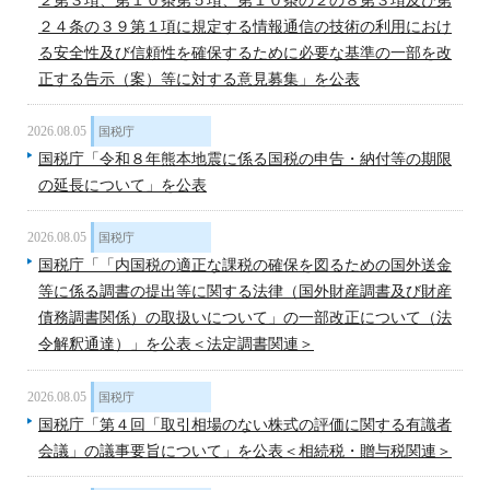
２第３項、第１０条第５項、第１０条の２の８第３項及び第
２４条の３９第１項に規定する情報通信の技術の利用におけ
る安全性及び信頼性を確保するために必要な基準の一部を改
正する告示（案）等に対する意見募集」を公表
2026.08.05
国税庁
国税庁「令和８年熊本地震に係る国税の申告・納付等の期限
の延長について」を公表
2026.08.05
国税庁
国税庁「「内国税の適正な課税の確保を図るための国外送金
等に係る調書の提出等に関する法律（国外財産調書及び財産
債務調書関係）の取扱いについて」の一部改正について（法
令解釈通達）」を公表＜法定調書関連＞
2026.08.05
国税庁
国税庁「第４回「取引相場のない株式の評価に関する有識者
会議」の議事要旨について」を公表＜相続税・贈与税関連＞