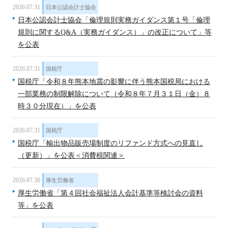
2026.07.31
日本公認会計士協会
日本公認会計士協会「倫理規則実務ガイダンス第１号「倫理
規則に関するQ&A（実務ガイダンス）」の改正について」等
を公表
2026.07.31
国税庁
国税庁「令和８年熊本地震の影響に伴う熊本国税局における
一部業務の制限解除について（令和８年７月３１日（金）８
時３０分現在）」を公表
2026.07.31
国税庁
国税庁「輸出物品販売場制度のリファンド方式への見直し
（更新）」を公表＜消費税関連＞
2026.07.30
厚生労働省
厚生労働省「第４回社会福祉法人会計基準等検討会の資料
等」を公表