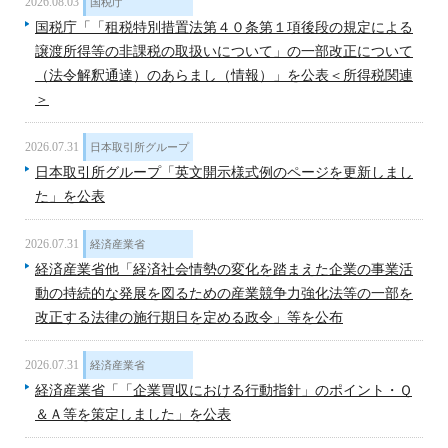
2026.08.03
国税庁
国税庁「「租税特別措置法第４０条第１項後段の規定による
譲渡所得等の非課税の取扱いについて」の一部改正について
（法令解釈通達）のあらまし（情報）」を公表＜所得税関連
＞
2026.07.31
日本取引所グループ
日本取引所グループ「英文開示様式例のページを更新しまし
た」を公表
2026.07.31
経済産業省
経済産業省他「経済社会情勢の変化を踏まえた企業の事業活
動の持続的な発展を図るための産業競争力強化法等の一部を
改正する法律の施行期日を定める政令」等を公布
2026.07.31
経済産業省
経済産業省「「企業買収における行動指針」のポイント・Ｑ
＆Ａ等を策定しました」を公表