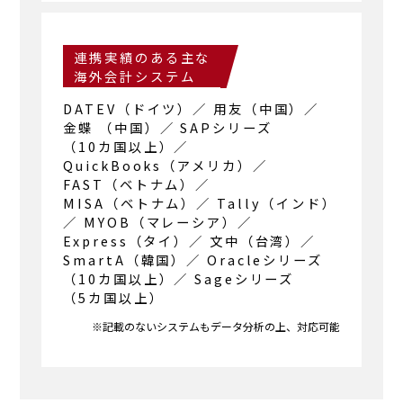
連携実績のある主な
海外
会計システム
DATEV
（ドイツ）
／
用友
（中国）
／
金蝶
（中国）
／
SAPシリーズ
（10カ国以上）
／
QuickBooks
（アメリカ）
／
FAST
（ベトナム）
／
MISA
（ベトナム）
／
Tally
（インド）
／
MYOB
（マレーシア）
／
Express
（タイ）
／
文中
（台湾）
／
SmartA
（韓国）
／
Oracleシリーズ
（10カ国以上）
／
Sageシリーズ
（5カ国以上）
※記載のないシステムもデータ分析の上、対応可能