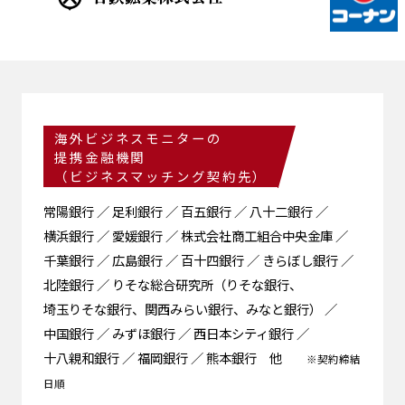
海外ビジネスモニターの
提携金融機関
（ビジネスマッチング契約先）
常陽銀行
／
足利銀行
／
百五銀行
／
八十二銀行
／
横浜銀行
／
愛媛銀行
／
株式会社商工組合中央金庫
／
千葉銀行
／
広島銀行
／
百十四銀行
／
きらぼし銀行
／
北陸銀行
／
りそな総合研究所
（
りそな銀行、
埼玉りそな銀行、
関西みらい銀行、
みなと銀行
） ／
中国銀行
／
みずほ銀行
／
西日本シティ銀行
／
十八親和銀行
／
福岡銀行
／
熊本銀行
他
※契約締結
日順