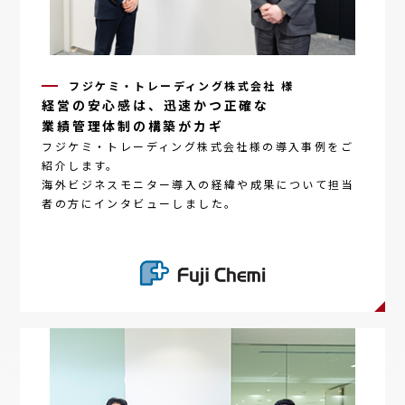
フジケミ・トレーディング株式会社 様
経営
の
安心感は、
迅速かつ
正確な
業績管理体制
の
構築が
カギ
フジケミ・トレーディング株式会社様の導入事例をご
紹介します。
海外ビジネスモニター
導入の経緯や成果について担当
者の方にインタビューしました。