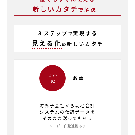
新しいカタチ
で
解決！
３ステップ
実現する
で
見える化
新しいカタチ
の
STEP
収集
01
海外子会社から現地会計
システムの仕訳データを
そのまま
送ってもらう
※一部、自動連携あり