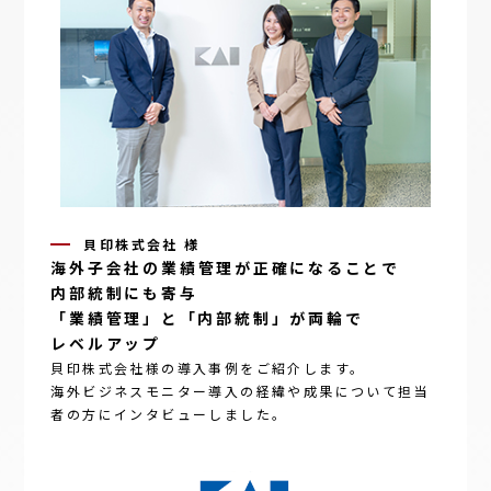
貝印株式会社 様
海外子会社
の
業績管理
が
正確
に
なること
で
内部統制
にも
寄与
「業績管理」
と
「内部統制」
が
両輪
で
レベルアップ
貝印株式会社様の導入事例をご紹介します。
海外ビジネスモニター
導入の経緯や成果について担当
者の方にインタビューしました。