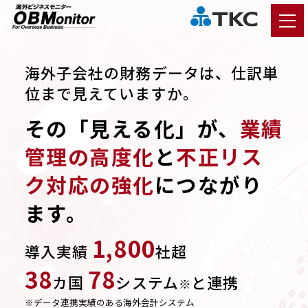
海外子会社の財務データは、仕訳単
位まで見えていますか。
その「見える化」が、
業績
管理の高度化
と
不正リス
ク対応の強化
につながり
ます。
1,800
導入実績
社超
38
78
カ国
システム
と連携
※
※データ連携実績のある海外会計システム