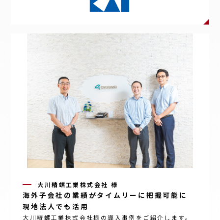
大川精螺工業株式会社 様
海外子会社
の
業績
が
タイムリー
に
把握可能
に
現地法人
でも
活用
大川精螺工業株式会社様の導入事例をご紹介します。