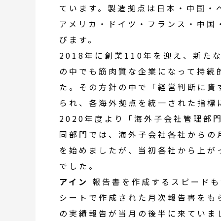
ています。製造拠点は
日本
・
中国
・
アメリカ
・
ドイツ
・
フランス
・
中国
びます。
2018年に創業110年を迎え、新
の中でも筋肉質な企業になって持続
た。その方針の中で「経営判断に資
られ、各海外拠点を統一された指標
2020年度より「
海外子会社
管理部
同部門では、
海外子会社
各社からの
を始めましたが、当初各社から上が
でした。
アイン
報告書を作成するスピードも
シートで作成された月次報告書をも
の実績報告が当月の後半に来ていま