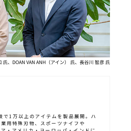
和 氏
、
DOAN VAN ANH（アイン） 氏
、
長谷川 智彦 氏
の技で1万以上のアイテムを製品展開。ハ
工業用特殊刃物
、
スポーツ
ナイフ
や
ジア
・
アメリカ
・
ヨーロッパ
・
インド
に