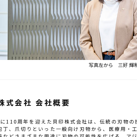
写真左から
三好 輝
株式会社
会社概要
8年に110周年を迎えた貝印株式会社は、伝統の刃物
包丁、爪切りといった一般向け刃物から、
医療用
・
品
などさまざまな用途に刃物の可能性を広げる。
ア