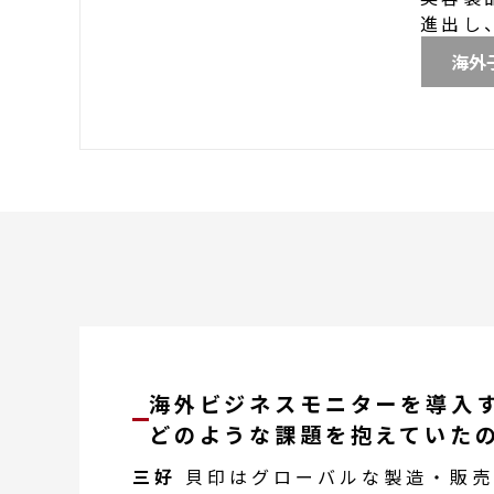
進出し
海外
海外ビジネスモニター
を導入
どのような
課題
を
抱えていた
三好
貝印
はグローバルな製造・販売