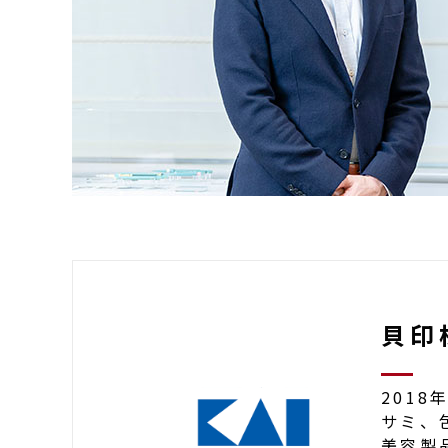
貝印
201
サミ、
美容製