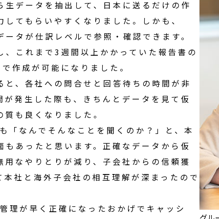
ら生データを抽出して、
日本
に送るだけの作
力してもらいやすくなりました。しかも、
データが仕訳レベルで参照・確認できます。
し、これまで3週間以上かかっていた報告書の
日で作成が可能になりました。
ると、各社への問合せと回答待ちの時間が非
問が発生した際も、きちんとデータを見て仮
の質も良くなりました。
も「なんでそんなことを聞くのか？」と、本
面もあったと思います。正確なデータから仮
無用なやりとりが減り、
子会社
からの信頼獲
て本社と
海外子会社
の相互理解が深まったので
管理
が早く正確になったおかげでキャッシ
グル