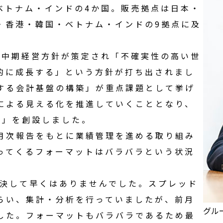
ベトナム
・
インド
の4か国。販売拠点は
日本
・
・
香港
・
韓国
・
ベトナム
・
インド
の9拠点に及
たな中期経営方針が策定され「不確実性の高い世
的に成長する」という方針が打ち出されまし
する会計基盤の構築」が重点課題として挙げ
による見える化を推進していくこととなり、
門」を創設しました。
月次報告をもとに
業績管理
を進める取り組み
ってくるフォーマットはバラバラという状況
決して早くはありませんでした。スプレッド
らい、集計・分析を行っていましたが、前月
グル
した。フォーマットもバラバラであるため最