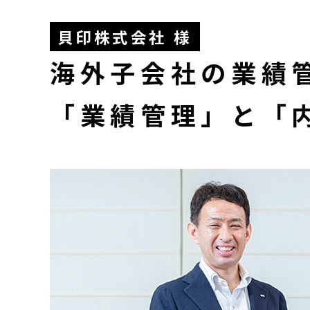
貝印株式会社 様
海外子会社
の
業績
「業績管理」
と
「