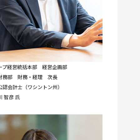
ープ経営統括本部 経営企画部
財務部 財務・経理 次長
公認会計士（ワシントン州）
 智彦 氏