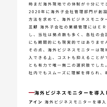
時まだ海外現地での体制が十分にで
2020年に
海外子会社
管理部門が創
方法を求めて、
海外ビジネスモニタ
三好
海外子会社
の
業績管理
には
ＥＲ
し、当社は拠点数も多く、各社の
会
にも期間的にも現実的ではありませ
その点、
海外ビジネスモニター
は現
入できる上、コストも抑えることが
とも有力で唯一無二の選択肢でした
社内でもスムーズに理解を得られ、
海外ビジネスモニター
を導入
アイン
海外ビジネスモニター
を導入