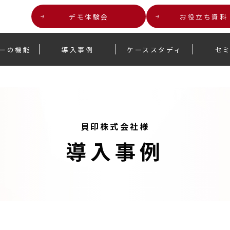
デモ体験会
お役立ち資料
ー
の機能
導入事例
ケーススタディ
セ
貝印株式会社様
導入事例