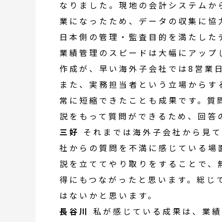
なりました。現地の
会計システム
か
業になったため、データの収集に協
日本
側の管理・監査目的を満たした
業績管理
のスピードは大幅にアップ
作成が、早い
海外子会社
では8営業
また、実務担当者という立場からす
常に短縮できたことも成果です。質
説をもって質問ができるため、回答
三好
それまでは
海外子会社
から見て
社からの質問を不満に感じている場
説を立ててやり取りをすることで、
得にもつながったと思います。総じ
はないかと思います。
長谷川
私が感じている成果は、
業績