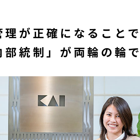
管理
が
正確
に
なること
内部統制」
が
両輪の輪