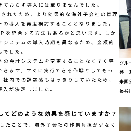
きておらず導入には至りませんでした。
設されたため、より効果的な
海外子会社
の管理
ー
の導入を再度検討することとなりました。
Ｐ
を統合する方法もあるかと思います。しか
計システム
の導入時期も異なるため、金額的
んでした。
地の
会計システム
を変更することなく早く導
グル
できます。すぐに実行できる作戦としてもっ
兼 
。社内での課題感もはっきりしていたため、
米国
導入が決定しました。
長谷川
して
どのような効果
を
感じていますか
？
したことで、
海外子会社
の作業負担が少なく