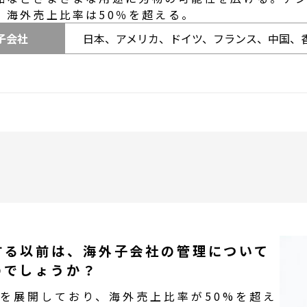
、海外売上比率は50％を超える。
子会社
日本
、
アメリカ
、
ドイツ
、
フランス
、
中国
、
する以前は、
海外子会社
の
管理
に
ついて
のでしょうか？
を展開しており、海外売上比率が50%を超え