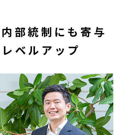
で
内部統制
にも
寄与
で
レベルアップ