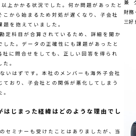
兼 
間以上かかる状況でした。何か問題があったと
財務
そこから始まるため対処が遅くなり、
子会社
三好 
課題を抱えていました。
勘定科目が合算されているため、詳細を聞か
でした。データの正確性にも課題があったと
各社に問合せをしても、正しい回答を得られ
した。
ないはずです。本社のメンバーも
海外子会社
じており、
子会社
との関係が悪化してしまう
た。
がはじまった
経緯
はどのような
理由
でし
の
セミナー
も受けたことはありましたが、当