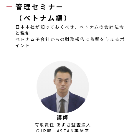
管理セミナー
（
ベトナム
編）
日本
本社が知っておくべき、
ベトナム
の会計法令
と税制
ベトナム
子会社
からの財務報告に影響を与えるポ
イント
講師
有限責任 あずさ監査法人
GJP部
ASEAN
事業室