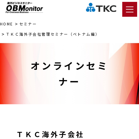
HOME
セミナー
ＴＫＣ
海外子会社
管理セミナー（
ベトナム
編）
オンラインセミ
ナー
ＴＫＣ
海外子会社