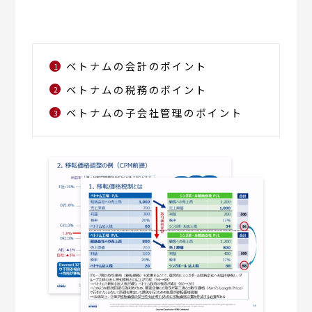
ベトナム
の会計の
ポイント
1
ベトナム
の税務の
ポイント
2
ベトナム
の
子会社
管理
の
ポイント
3