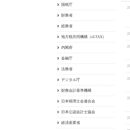
国税庁
20
財務省
総務省
20
地方税共同機構（eLTAX）
20
内閣府
金融庁
20
法務省
20
デジタル庁
財務会計基準機構
20
日本税理士会連合会
日本公認会計士協会
20
経済産業省