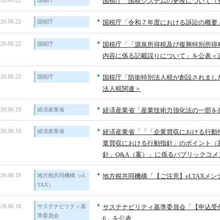
26.06.22
国税庁
国税庁「国税システムの更改について（
26.06.22
国税庁
国税庁「令和７年度における訴訟の概要
26.06.22
国税庁
国税庁「「源泉所得税及び復興特別所得
内容に係る記載誤りについて」を公表＜
26.06.22
国税庁
国税庁「防衛特別法人税が創設されまし
法人税関連＞
26.06.19
経済産業省
経済産業省「産業技術力強化法の一部を
26.06.19
経済産業省
経済産業省「「「企業買収における行動
業買収における行動指針」のポイント（
針」Q&A（案）」に係るパブリックコ
26.06.19
地方税共同機構（eL
地方税共同機構「【ご注意】eLTAXメ
TAX）
26.06.18
サステナビリティ基
サステナビリティ基準委員会「【申込受付を
準委員会
6」を公表