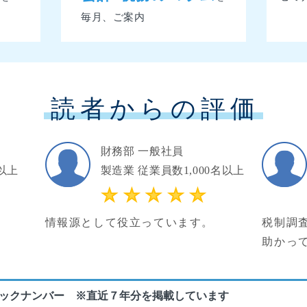
毎月、ご案内
読者からの評価
財務部 一般社員
以上
製造業 従業員数1,000名以上
情報源として役立っています。
税制調
助かっ
ックナンバー ※直近７年分を掲載しています