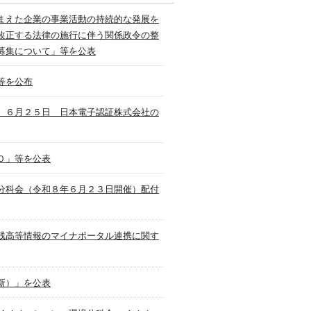
まえた企業の事業活動の持続的な発展を
改正する法律の施行に伴う関係政令の整
募集について」等を公表
等を公布
】６月２５日 日本電子認証株式会社の
０」等を公表
分科会（令和８年６月２３日開催）配付
残高等情報のマイナポータル連携に関す
新）」を公表