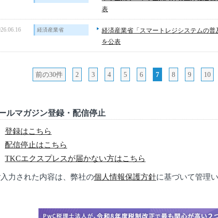
表
26.06.16
経済産業省
経済産業省「スマートレジシステムの普
を公表
前の30件
2
3
4
5
6
7
8
9
10
ールマガジン登録・配信停止
登録はこちら
配信停止はこちら
TKCエクスプレスが届かない方はこちら
ご入力された内容は、弊社の
個人情報保護方針
に基づいて管理