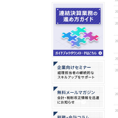
20
20
20
20
20
20
20
20