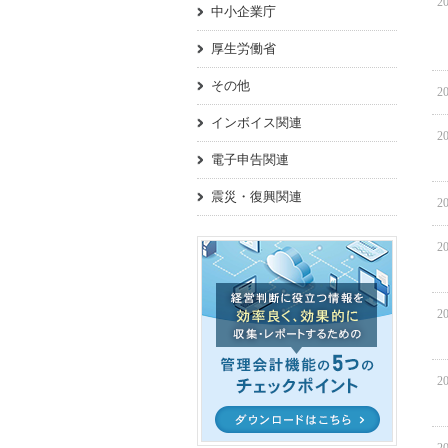
20
中小企業庁
厚生労働省
その他
20
インボイス関連
20
電子申告関連
震災・復興関連
20
20
20
20