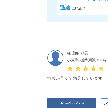
迅速
にお届け
経理部 部長
小売業 従業員数300名
情報が早くて満足しています。
TKCエクスプレス
バ