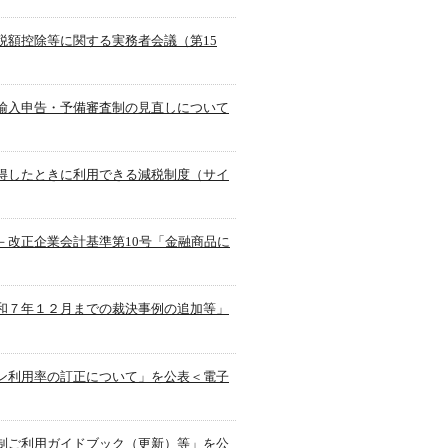
税額控除等に関する実務者会議（第15
輸入申告・予備審査制の見直しについて
得したときに利用できる減税制度（サイ
－改正企業会計基準第10号「金融商品に
和７年１２月までの裁決事例の追加等」
ン利用率の訂正について」を公表＜電子
制ご利用ガイドブック（更新）等」を公