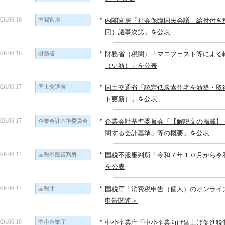
26.06.18
内閣官房
内閣官房「社会保障国民会議 給付付き
回）議事次第」を公表
26.06.18
財務省
財務省（税関）「マニフェスト等による
（更新）」を公表
26.06.17
国土交通省
国土交通省「認定低炭素住宅を新築・取
ト更新）」を公表
26.06.17
企業会計基準委員会
企業会計基準委員会「【解説文の掲載】
関する会計基準」等の概要」を公表
26.06.17
国税不服審判所
国税不服審判所「令和７年１０月から令
を公表
26.06.17
国税庁
国税庁「消費税申告（個人）のオンライ
申告関連＞
26.06.16
中小企業庁
中小企業庁「中小企業向け賃上げ促進税