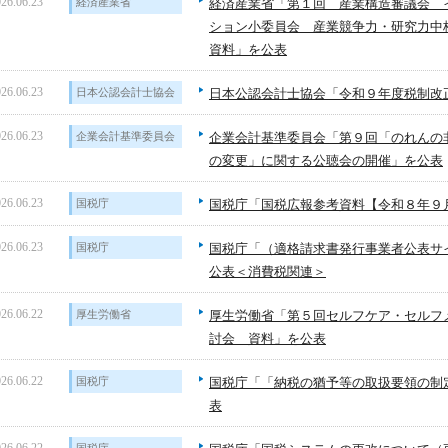
26.06.23
経済産業省
経済産業省「第１回 産業構造審議会 
ション小委員会 産業競争力・研究力中
資料」を公表
26.06.23
日本公認会計士協会
日本公認会計士協会「令和９年度税制改
26.06.23
企業会計基準委員会
企業会計基準委員会「第９回「のれんの
の変更」に関する公聴会の開催」を公表
26.06.23
国税庁
国税庁「国税広報参考資料【令和８年９
26.06.23
国税庁
国税庁「（適格請求書発行事業者公表サ
公表＜消費税関連＞
26.06.22
厚生労働省
厚生労働省「第５回セルフケア・セルフ
討会 資料」を公表
26.06.22
国税庁
国税庁「「納税の猶予等の取扱要領の制
表