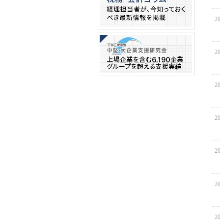
20
20
20
20
20
20
20