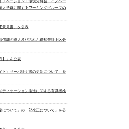
イノベーション・環境分科会 イノベー
核大学群に関するワーキンググループの
正意見書」を公表
非償却の導入及びのれん償却費計上区分
月】」を公表
イト）サーバ証明書の更新について」を
メディケーション推進に関する有識者検
定について」の一部改正について」を公