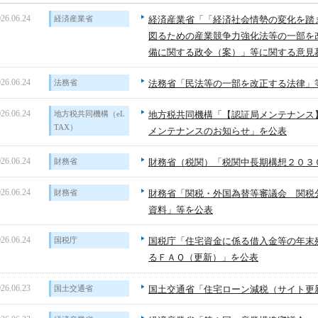
26.06.24
経済産業省
経済産業省「「経済社会情勢の変化を踏
図るための産業競争力強化法等の一部を
備に関する政令（案）」等に関する意見
26.06.24
法務省
法務省「民法等の一部を改正する法律」
26.06.24
地方税共同機構（eL
地方税共同機構「【認証局メンテナンス
TAX）
メンテナンスのお知らせ」を公表
26.06.24
財務省
財務省（税関）「税関中長期構想２０３
26.06.24
財務省
財務省「関税・外国為替等審議会 関税
資料」等を公表
26.06.24
国税庁
国税庁「住宅資金に係る借入金等の年末
るＦＡＱ（更新）」を公表
26.06.23
国土交通省
国土交通省「住宅ローン減税（サイト更