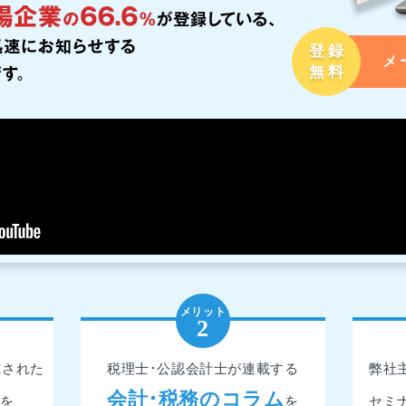
登録
メ
無料
載された
税理士･公認会計士が連載する
弊社
会計･税務のコラム
を
を
セミ