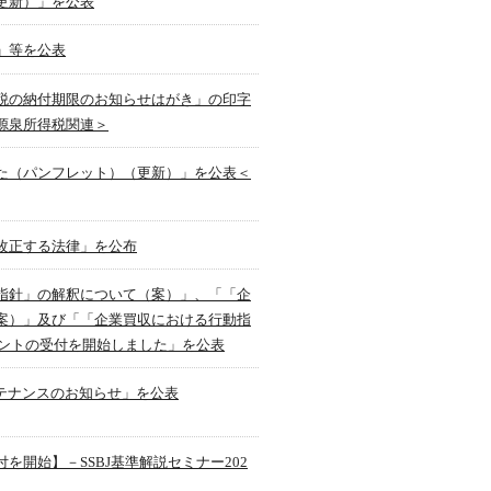
更新）」を公表
」等を公表
税の納付期限のお知らせはがき」の印字
源泉所得税関連＞
た（パンフレット）（更新）」を公表＜
改正する法律」を公布
指針」の解釈について（案）」、「「企
案）」及び「「企業買収における行動指
メントの受付を開始しました」を公表
ンテナンスのお知らせ」を公表
開始】－SSBJ基準解説セミナー202