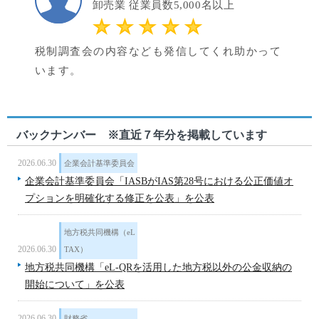
卸売業 従業員数5,000名以上
税制調査会の内容なども発信してくれ助かって
います。
バックナンバー ※直近７年分を掲載しています
2026.06.30
企業会計基準委員会
企業会計基準委員会「IASBがIAS第28号における公正価値オ
プションを明確化する修正を公表」を公表
地方税共同機構（eL
2026.06.30
TAX）
地方税共同機構「eL-QRを活用した地方税以外の公金収納の
開始について」を公表
2026.06.30
財務省