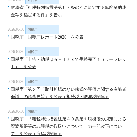
財務省「租税特別措置法第６７条の４に規定する転廃業助成
金等を指定する件」を告示
2026.06.30
国税庁
国税庁「国税庁レポート2026」を公表
2026.06.30
国税庁
国税庁「申告・納税はｅ－Ｔａｘで手続完了！（リーフレッ
ト）」を公表
2026.06.30
国税庁
国税庁「第３回「取引相場のない株式の評価に関する有識者
会議」の議事要旨」を公表＜相続税・贈与税関連＞
2026.06.30
国税庁
国税庁「「租税特別措置法第４０条第１項後段の規定による
譲渡所得等の非課税の取扱いについて」の一部改正につい
て」を公表＜所得税関連＞