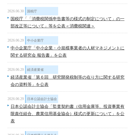
2026.06.30
国税庁
国税庁「「消費税関係申告書等の様式の制定について」の一
部改正等について」等を公表＜消費税関連＞
2026.06.29
中小企業庁
中小企業庁「中小企業・小規模事業者の人材マネジメントに
関する研究会 報告書」を公表
2026.06.29
経済産業省
経済産業省「第６回 研究開発税制等の在り方に関する研究
会の資料等」を公表
2026.06.29
日本公認会計士協会
日本公認会計士協会「監査契約書（信用金庫等、投資事業有
限責任組合、農業信用基金協会）様式の更新について」を公
表