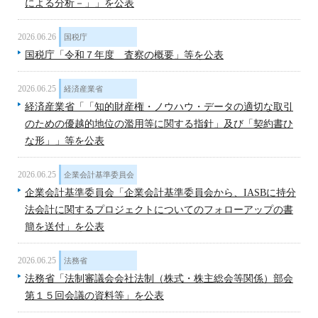
による分析－」」を公表
2026.06.26
国税庁
国税庁「令和７年度 査察の概要」等を公表
2026.06.25
経済産業省
経済産業省「「知的財産権・ノウハウ・データの適切な取引
のための優越的地位の濫用等に関する指針」及び「契約書ひ
な形」」等を公表
2026.06.25
企業会計基準委員会
企業会計基準委員会「企業会計基準委員会から、IASBに持分
法会計に関するプロジェクトについてのフォローアップの書
簡を送付」を公表
2026.06.25
法務省
法務省「法制審議会会社法制（株式・株主総会等関係）部会
第１５回会議の資料等」を公表