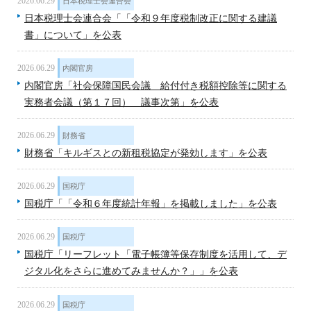
2026.06.29
日本税理士会連合会
日本税理士会連合会「「令和９年度税制改正に関する建議
書」について」を公表
2026.06.29
内閣官房
内閣官房「社会保障国民会議 給付付き税額控除等に関する
実務者会議（第１７回） 議事次第」を公表
2026.06.29
財務省
財務省「キルギスとの新租税協定が発効します」を公表
2026.06.29
国税庁
国税庁「「令和６年度統計年報」を掲載しました」を公表
2026.06.29
国税庁
国税庁「リーフレット「電子帳簿等保存制度を活用して、デ
ジタル化をさらに進めてみませんか？」」を公表
2026.06.29
国税庁