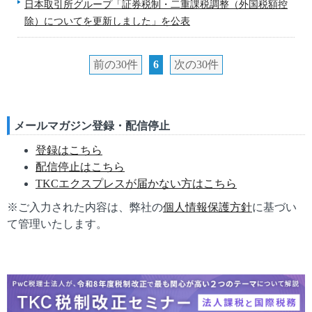
日本取引所グループ「証券税制・二重課税調整（外国税額控
除）についてを更新しました」を公表
前の30件
6
次の30件
メールマガジン登録・配信停止
登録はこちら
配信停止はこちら
TKCエクスプレスが届かない方はこちら
※ご入力された内容は、弊社の
個人情報保護方針
に基づい
て管理いたします。