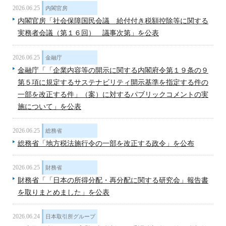
2026.06.25
内閣官房
内閣官房「社会保障国民会議 給付付き税額控除等に関する
実務者会議（第１６回） 議事次第」を公表
2026.06.25
金融庁
金融庁「「企業内容等の開示に関する内閣府令第１９条の９
第５項に規定するサステナビリティ開示基準を指定する件の
一部を改正する件」（案）に対するパブリックコメントの実
施について」を公表
2026.06.25
総務省
総務省「地方税法施行令の一部を改正する政令」を公布
2026.06.25
財務省
財務省「「日本の所得分配・再分配に関する研究会」報告書
を取りまとめました」を公表
2026.06.24
日本取引所グループ