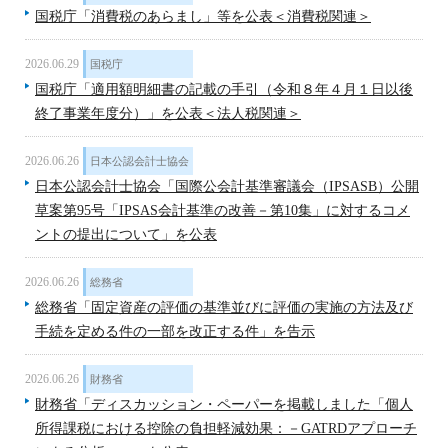
国税庁「消費税のあらまし」等を公表＜消費税関連＞
2026.06.29
国税庁
国税庁「適用額明細書の記載の手引（令和８年４月１日以後
終了事業年度分）」を公表＜法人税関連＞
2026.06.26
日本公認会計士協会
日本公認会計士協会「国際公会計基準審議会（IPSASB）公開
草案第95号「IPSAS会計基準の改善－第10集」に対するコメ
ントの提出について」を公表
2026.06.26
総務省
総務省「固定資産の評価の基準並びに評価の実施の方法及び
手続を定める件の一部を改正する件」を告示
2026.06.26
財務省
財務省「ディスカッション・ペーパーを掲載しました「個人
所得課税における控除の負担軽減効果：－GATRDアプローチ