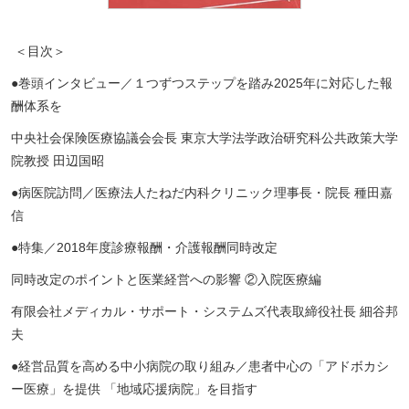
＜目次＞
●
巻頭インタビュー／１つずつステップを踏み
2025
年に対応した報
酬体系を
中央社会保険医療協議会会長 東京大学法学政治研究科公共政策大学
院教授 田辺国昭
●
病医院訪問／医療法人たねだ内科クリニック理事長・院長 種田嘉
信
●
特集／
2018
年度診療報酬・介護報酬同時改定
同時改定のポイントと医業経営への影響
②入院医療編
有限会社メディカル・サポート・システムズ代表取締役社長 細谷邦
夫
●
経営品質を高める中小病院の取り組み／患者中心の「アドボカシ
ー医療」を提供 「地域応援病院」を目指す