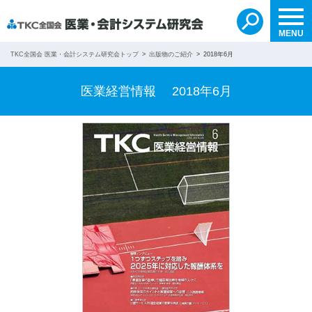
自分で検索する
無料紹介を依頼する
search
MENU
TKC全国会 医業・会計システム研究会トップ
出版物のご紹介
2018年6月
医業経営情報 2018年6月