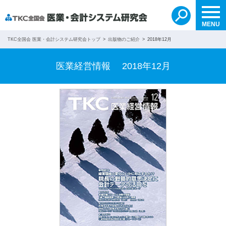
自分で検索する
無料紹介を依頼する
search
MENU
TKC全国会 医業・会計システム研究会トップ
出版物のご紹介
2018年12月
医業経営情報 2018年12月