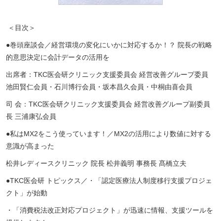
＜目次＞
●
巻頭座談会／経営環境の変化にいかに対応するか！？ 院長の戦略
的意思決定に会計データの活用を
出席者：
TKC
医会研クリニック支援委員会 経営改善グループ委員
池田賢仁会員・石川博行会員・坂本昌久会員・中桐由喜会員
司 会：
TKC
医会研クリニック支援委員会 経営改善グループ副委員
長 三浦康弘会員
●
私は
MX2
をこう使っています！／
MX2
の活用により数値に対する
意識が高まった
松井レディースクリニック 院長 松井義明 事務長 髙橋立夫
●TKC
医会研
トピックス／・「認定医療法人制度移行支援プロジェ
クト」が始動
・「消費税法改正対応プロジェクト」が迅速に情報、支援ツールを