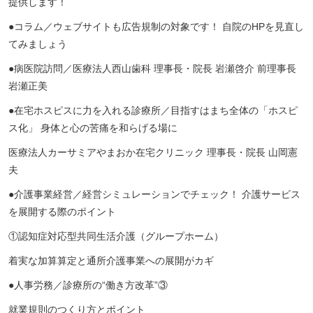
提供します！
●
コラム／ウェブサイトも広告規制の対象です！ 自院の
HP
を見直し
てみましょう
●
病医院訪問／医療法人西山歯科 理事長・院長 岩瀬啓介 前理事長
岩瀬正美
●
在宅ホスピスに力を入れる診療所／目指すはまち全体の「ホスピ
ス化」 身体と心の苦痛を和らげる場に
医療法人カーサミアやまおか在宅クリニック 理事長・院長 山岡憲
夫
●
介護事業経営／経営シミュレーションでチェック！
介護サービス
を展開する際のポイント
①認知症対応型共同生活介護（グループホーム）
着実な加算算定と通所介護事業への展開がカギ
●
人事労務／診療所の
“
働き方改革
”
③
就業規則のつくり方とポイント