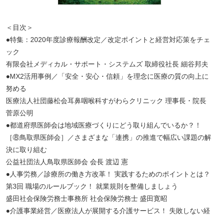
＜目次＞
●特集：2020年度診療報酬改定／改定ポイントと経営対応策をチェ
ック
有限会社メディカル・サポート・システムズ 取締役社長 細谷邦夫
●MX2活用事例／「安全・安心・信頼」を理念に医療の質の向上に
努める
医療法人社団藤松会耳鼻咽喉科すがわらクリニック 理事長・院長
菅原公明
●都道府県医師会は地域医療づくりにどう取り組んでいるか？！
［⑧鳥取県医師会］／さまざまな「連携」の推進で幅広い課題の解
決に取り組む
公益社団法人鳥取県医師会 会長 渡辺 憲
●人事労務／診療所の働き方改革！ 実践するためのポイントとは？
第3回 職場のルールブック！ 就業規則を整備しましょう
盛田社会保険労務士事務所 社会保険労務士 盛田寛昭
●介護事業経営／医療法人が展開する介護サービス！ 失敗しない経