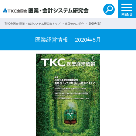
自分で検索する
無料紹介を依頼する
search
MENU
TKC全国会 医業・会計システム研究会トップ
出版物のご紹介
2020年5月
医業経営情報 2020年5月