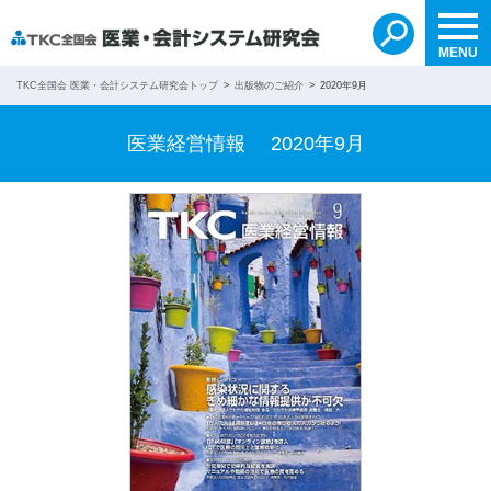
自分で検索する
無料紹介を依頼する
search
MENU
TKC全国会 医業・会計システム研究会トップ
出版物のご紹介
2020年9月
医業経営情報 2020年9月