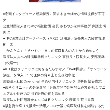
●巻頭インタビュー／感染状況に関するきめ細かな情報提供が不可
欠
公益財団法人さわやか福祉財団 会長 さわやか法律事務所 弁護士 堀
田 力
●TKC医業会計データベース（MX2）活用法／院長夫人の経営管理
術！①
「かんたん」「見やすい」日々の窓口収入の入力から始めよう！
医療法人あべ内科循環器科クリニック 事務長・院長夫人 安部美幸
（税理士）
●ICT化はクリニックに何をもたらすか／「Web問診」「オンライン
診療」を導入 ICTで医療の質向上と業務効率化
医療法人社団One-for-all そめや内科クリニック 理事長 染谷貴志
●歯科クリニックの分院展開／分院展開で効率的な経営を実現 マニ
ュアルや動画の活用で医療の質を高める
医療法人社団翔舞会エムズ歯科クリニック 理事長 荒井昌海
●緊急資金繰り支援策の活用／コロナ禍で病医院経営を継続するた