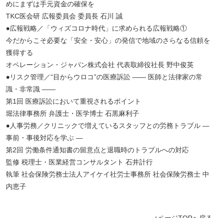
めにまずは手元資金の確保を
TKC医会研 広報委員会 委員長 石川 誠
●広報戦略／「ウィズコロナ時代」に求められる広報戦略①
今だからこそ必要な「安全・安心」の発信で地域のさらなる信頼を
獲得する
オペレーション・ジャパン株式会社 代表取締役社長 野中俊英
●リスク管理／“目からウロコ”の医療訴訟 ―― 医師と法律家の常
識・非常識 ――
第1回 医療訴訟において重視されるポイント
堀法律事務所 弁護士・医学博士 石黒麻利子
●人事労務／クリニックで増えているスタッフとの労務トラブル ―
事前・事後対応を学ぶ ―
第2回 労働条件通知書の留意点と退職時のトラブルへの対応
監修 税理士・医業経営コンサルタント 石井計行
執筆 社会保険労務士法人アイケイ社労士事務所 社会保険労務士 中
内恵子
↑ページTOPへ戻る