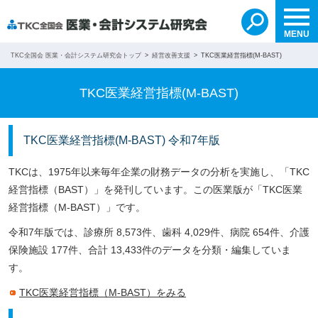
自分で検索する
無料紹介を依頼する
search
MENU
TKC全国会 医業・会計システム研究会トップ
経営改善支援
TKC医業経営指標(M-BAST)
TKC医業経営指標(M-BAST)
TKC医業経営指標(M-BAST) 令和7年版
TKCは、1975年以来毎年企業の財務データの分析を実施し、「TKC
経営指標（BAST）」を発刊しています。この医業版が「TKC医業
経営指標（M-BAST）」です。
令和7年版では、診療所 8,573件、歯科 4,029件、病院 654件、介護
保険施設 177件、合計 13,433件のデータを分類・編集していま
す。
TKC医業経営指標（M-BAST）をみる