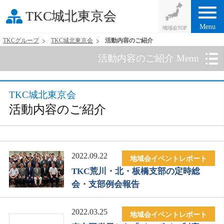
menu
TKC城北東京会
Menu
TKCグループ
TKC城北東京会
活動内容のご紹介
活動内容のご紹介 Menu
TKC城北東京会
活動内容のご紹介
2022.09.22
地域会イベントレポート
TKC荒川・北・板橋支部の定時総
会・支部例会報告
2022.03.25
地域会イベントレポート