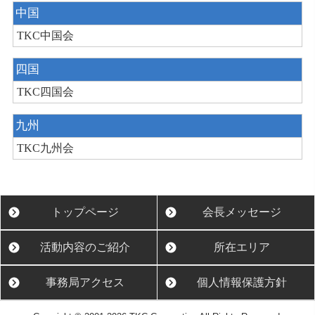
中国
TKC中国会
四国
TKC四国会
九州
TKC九州会
トップページ
会長メッセージ
活動内容のご紹介
所在エリア
事務局アクセス
個人情報保護方針