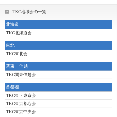
TKC地域会の一覧
北海道
TKC北海道会
東北
TKC東北会
関東・信越
TKC関東信越会
首都圏
TKC東・東京会
TKC東京都心会
TKC東京中央会