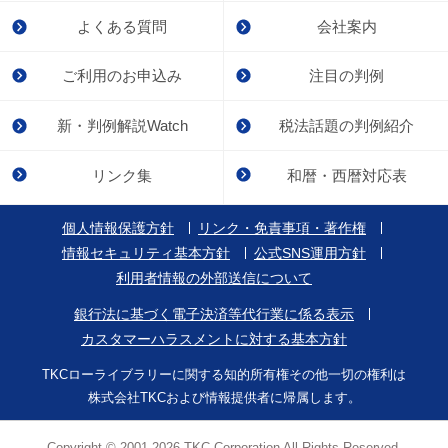
よくある質問
会社案内
ご利用のお申込み
注目の判例
新・判例解説Watch
税法話題の判例紹介
リンク集
和暦・西暦対応表
個人情報保護方針
リンク・免責事項・著作権
情報セキュリティ基本方針
公式SNS運用方針
利用者情報の外部送信について
銀行法に基づく電子決済等代行業に係る表示
カスタマーハラスメントに対する基本方針
TKCローライブラリーに関する知的所有権その他一切の権利は
株式会社TKCおよび情報提供者に帰属します。
Copyright © 2001-2026 TKC Corporation All Rights Reserved.