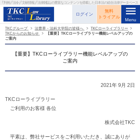
｢判例｣｢法令｣｢文献情報｣｢法律雑誌｣の
豊富なコンテンツを搭載した日本法の総合法律データベース
menu
無料
ログイン
トライアル
Menu
TKCグループ
法曹界・法科大学院の皆様へ
TKCローライブラリー
TKCからのお知らせ
【重要】TKCローライブラリー機能レベルアップの
ご案内
【重要】TKCローライブラリー機能レベルアップの
ご案内
2021年 9月 2日
TKCローライブラリー
ご利用のお客様 各位
株式会社TKC
平素は、弊社サービスをご利用いただき、誠にありが