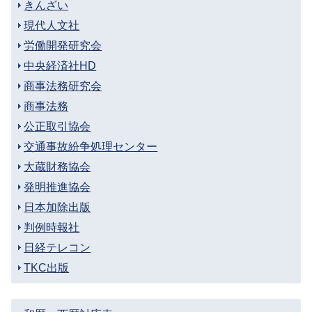
きんざい
現代人文社
労働開発研究会
中央経済社HD
商事法務研究会
商事法務
公正取引協会
交通事故紛争処理センター
大蔵財務協会
発明推進協会
日本加除出版
判例時報社
日経テレコン
TKC出版