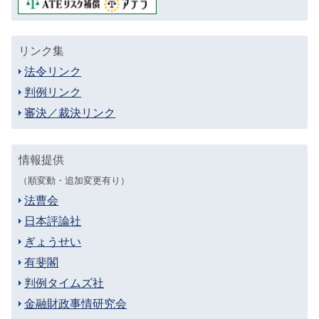
リンク集
法令リンク
判例リンク
審決／裁決リンク
情報提供
（順変動・追加変更有り）
法曹会
日本評論社
ぎょうせい
有斐閣
判例タイムズ社
金融財政事情研究会