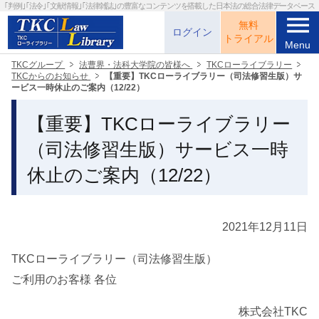
｢判例｣｢法令｣｢文献情報｣｢法律雑誌｣の
豊富なコンテンツを搭載した日本法の総合法律データベース
menu
無料
ログイン
トライアル
Menu
TKCグループ
法曹界・法科大学院の皆様へ
TKCローライブラリー
TKCからのお知らせ
【重要】TKCローライブラリー（司法修習生版）サ
ービス一時休止のご案内（12/22）
【重要】TKCローライブラリー
（司法修習生版）サービス一時
休止のご案内（12/22）
2021年12月11日
TKCローライブラリー（司法修習生版）
ご利用のお客様 各位
株式会社TKC