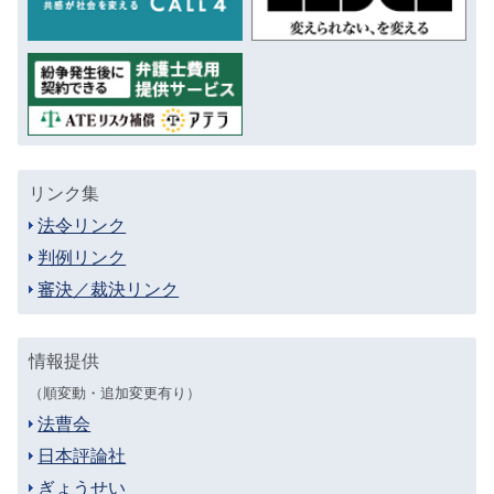
リンク集
法令リンク
判例リンク
審決／裁決リンク
情報提供
（順変動・追加変更有り）
法曹会
日本評論社
ぎょうせい