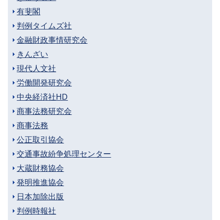
有斐閣
判例タイムズ社
金融財政事情研究会
きんざい
現代人文社
労働開発研究会
中央経済社HD
商事法務研究会
商事法務
公正取引協会
交通事故紛争処理センター
大蔵財務協会
発明推進協会
日本加除出版
判例時報社