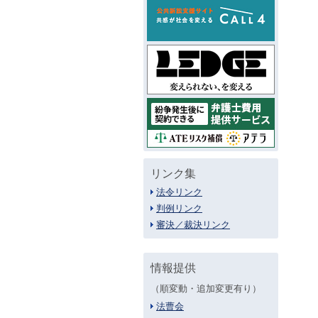
リンク集
法令リンク
判例リンク
審決／裁決リンク
情報提供
（順変動・追加変更有り）
法曹会