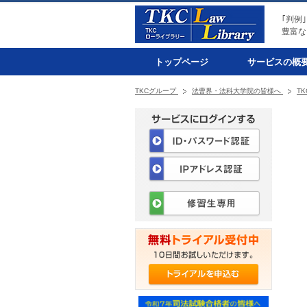
｢判例
豊富な
トップページ
サービスの概
TKCグループ
法曹界・法科大学院の皆様へ
T