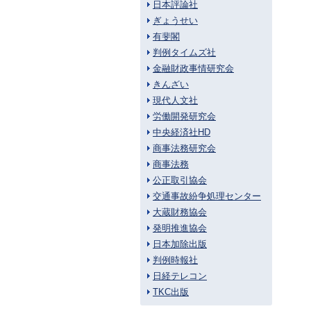
日本評論社
ぎょうせい
有斐閣
判例タイムズ社
金融財政事情研究会
きんざい
現代人文社
労働開発研究会
中央経済社HD
商事法務研究会
商事法務
公正取引協会
交通事故紛争処理センター
大蔵財務協会
発明推進協会
日本加除出版
判例時報社
日経テレコン
TKC出版