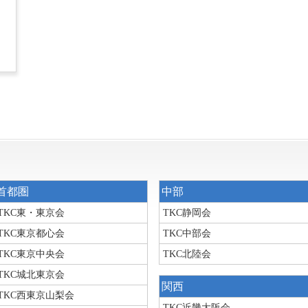
首都圏
中部
TKC東・東京会
TKC静岡会
TKC東京都心会
TKC中部会
TKC東京中央会
TKC北陸会
TKC城北東京会
関西
TKC西東京山梨会
TKC近畿大阪会