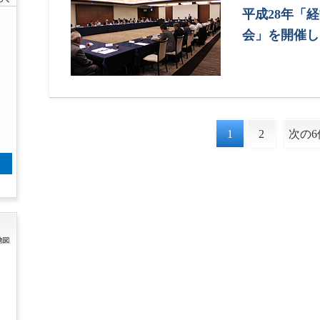
平成28年「
会」を開催し
1
2
次の6