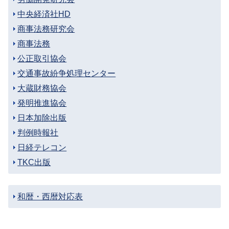
中央経済社HD
商事法務研究会
商事法務
公正取引協会
交通事故紛争処理センター
大蔵財務協会
発明推進協会
日本加除出版
判例時報社
日経テレコン
TKC出版
和暦・西暦対応表