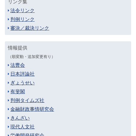
リンク集
法令リンク
判例リンク
審決／裁決リンク
情報提供
（順変動・追加変更有り）
法曹会
日本評論社
ぎょうせい
有斐閣
判例タイムズ社
金融財政事情研究会
きんざい
現代人文社
労働開発研究会