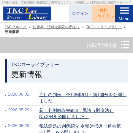
｢判例｣｢法令｣｢文献情報｣｢法律雑誌｣の
豊富なコンテンツを搭載した日本法の総合法律データベース
menu
無料
ログイン
トライアル
Menu
TKCグループ
法曹界・法科大学院の皆様へ
TKCローライブラリー
更新情報
掲載年別検索
TKCローライブラリー
更新情報
2026.06.02
注目の判例 令和8年6月・第1週分を公開し
ました。
2026.05.29
新・判例解説Watch 民法（財産法）
No.294を公開しました。
2026.05.28
税法話題の判例紹介 令和8年5月（通巻第
315号）を公開しました。