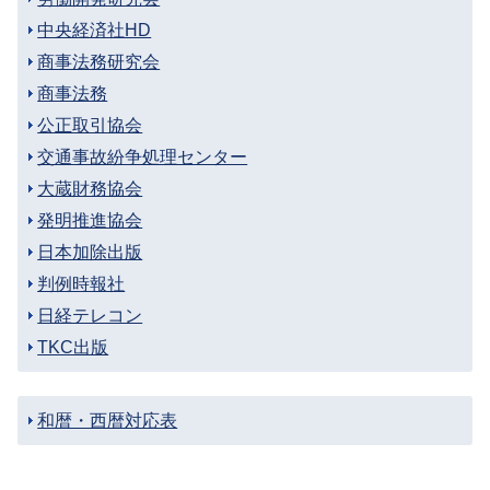
中央経済社HD
商事法務研究会
商事法務
公正取引協会
交通事故紛争処理センター
大蔵財務協会
発明推進協会
日本加除出版
判例時報社
日経テレコン
TKC出版
和暦・西暦対応表