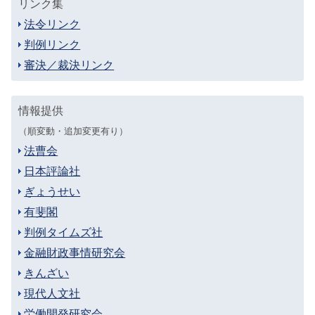
リンク集
法令リンク
判例リンク
審決／裁決リンク
情報提供
（順変動・追加変更有り）
法曹会
日本評論社
ぎょうせい
有斐閣
判例タイムズ社
金融財政事情研究会
きんざい
現代人文社
労働開発研究会