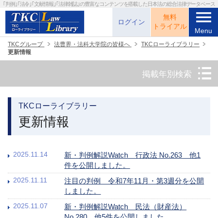
｢判例｣｢法令｣｢文献情報｣｢法律雑誌｣の
豊富なコンテンツを搭載した日本法の総合法律データベース
menu
無料
ログイン
トライアル
Menu
TKCグループ
法曹界・法科大学院の皆様へ
TKCローライブラリー
更新情報
掲載年別検索
TKCローライブラリー
更新情報
2025.11.14
新・判例解説Watch 行政法 No.263 他1
件を公開しました。
2025.11.11
注目の判例 令和7年11月・第3週分を公開
しました。
2025.11.07
新・判例解説Watch 民法（財産法）
No.280 他5件を公開しました。