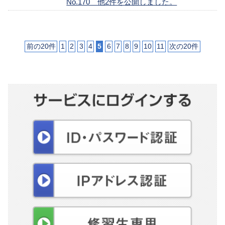
No.170 他2件を公開しました。
前の20件
1
2
3
4
5
6
7
8
9
10
11
次の20件