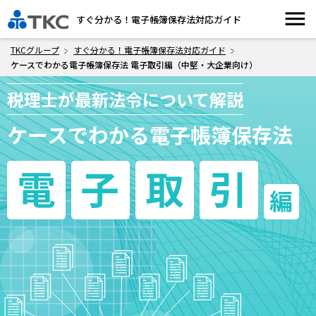
menu
すぐ分かる！電子帳簿保存法対応ガイド
TKCグループ
すぐ分かる！電子帳簿保存法対応ガイド
ケースでわかる電子帳簿保存法 電子取引編（中堅・大企業向け）
税理士が最新法令について解説
ケースでわかる電子帳簿保存法