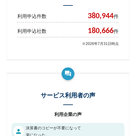
380,944
件
利用申込件数
180,666
件
利用申込社数
※2026年7月31日時点
サービス利用者の声
利用企業の声
決算書のコピーが不要になって
person
楽になった。