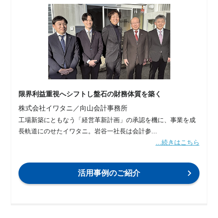
限界利益重視へシフトし盤石の財務体質を築く
株式会社イワタニ／向山会計事務所
工場新築にともなう「経営革新計画」の承認を機に、事業を成
長軌道にのせたイワタニ。岩谷一社長は会計参...
...続きはこちら
活用事例のご紹介