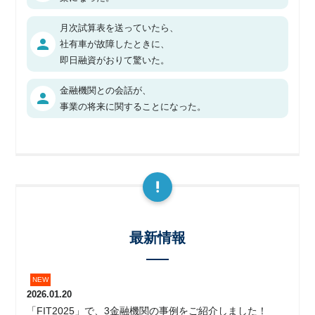
月次試算表を送っていたら、
person
社有車が故障したときに、
即日融資がおりて驚いた。
金融機関との会話が、
person
事業の将来に関することになった。
最新情報
2026.01.20
「FIT2025」で、3金融機関の事例をご紹介しました！