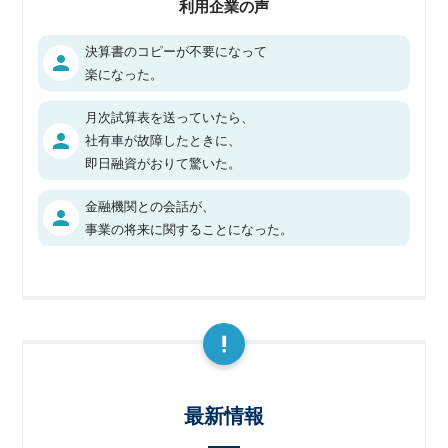
利用企業の声
決算書のコピーが不要になって
person
楽になった。
月次試算表を送っていたら、
person
社有車が故障したときに、
即日融資がおりて驚いた。
金融機関との会話が、
person
事業の将来に関することになった。
最新情報