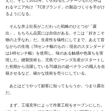
えた。そして2012年、いわゆるビンテージものと呼ば
れるマニア向け「TCBブランド」の製品づくりを手がけ
るようになる。
そんな井上社長がこだわった戦略のひとつが「露
出」。もちろん品質には自信がある。そこは「好きこそ
物の上手なれ」だ。生産性を犠牲にしてまで、あえて昔
ながらの生地（78センチ幅のもの：現在のスタンダード
は148センチ幅）を使用し、味のある触感や色落ちを実
現した。縫製技術も、児島でジーンズ生産がスタートし
た初期から活躍している70歳台の超ベテランの職人を在
籍させるなど、確かな技術を売りにしている。
あとはどうやって顧客に知ってもらうか。つまり露出
だ。
まず、工場見学によって作業工程をオープンにした。