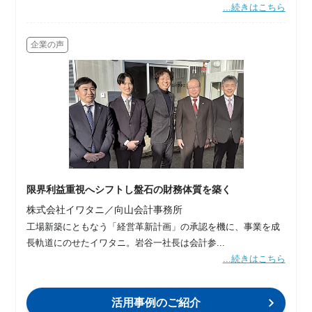
...続きはこちら
企業の声
限界利益重視へシフトし盤石の財務体質を築く
株式会社イワタニ／向山会計事務所
工場新築にともなう「経営革新計画」の承認を機に、事業を成
長軌道にのせたイワタニ。岩谷一社長は会計参...
...続きはこちら
活用事例のご紹介