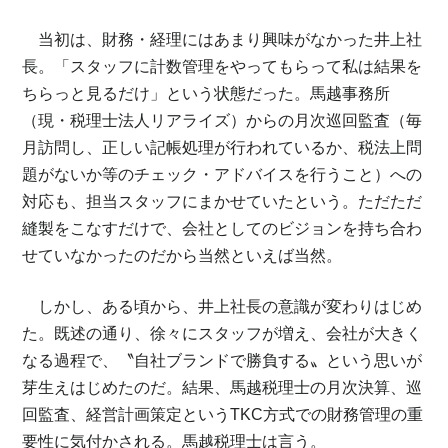
当初は、財務・経理にはあまり興味がなかった井上社
長。「スタッフに計数管理をやってもらって私は結果を
ちらっと見るだけ」という状態だった。馬越事務所
（現・税理士法人リアライズ）からの月次巡回監査（毎
月訪問し、正しい記帳処理が行われているか、税法上問
題がないか等のチェック・アドバイスを行うこと）への
対応も、担当スタッフにまかせていたという。ただただ
縫製をこなすだけで、会社としてのビジョンを持ち合わ
せていなかったのだから当然といえば当然。
しかし、ある頃から、井上社長の意識が変わりはじめ
た。既述の通り、徐々にスタッフが増え、会社が大きく
なる過程で、〝自社ブランドで勝負する〟という思いが
芽生えはじめたのだ。結果、馬越税理士の月次決算、巡
回監査、経営計画策定というTKC方式での財務管理の重
要性に気付かされる。馬越税理士は言う。