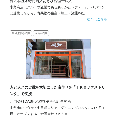
株式会社水野商店／あさひ税理士法人
水野商店はグループ企業であるありがとうファーム、ベジワン
と連携しながら、青果物の生産・加工・流通を担...
...続きはこちら
金融機関の声
企業の声
人と人とのご縁を大切にした店作りを「ＴＫＣファストリ
ンク」で支援
合同会社DASH／渋谷税務会計事務所
山形市の中心街・七日町エリアにダイニングバルをこの５月４
日にオープンする「合同会社ＤＡＳＨ...