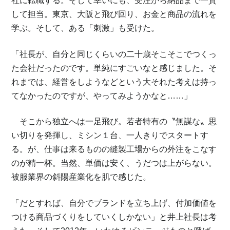
社に転職する。そして幸いにも、受注から納品まで一貫
して担当。東京、大阪と飛び回り、お金と商品の流れを
学ぶ。そして、ある「刺激」も受けた。
「社長が、自分と同じくらいの二十歳そこそこでつくっ
た会社だったのです。単純にすごいなと感じました。そ
れまでは、経営をしようなどという大それた考えは持っ
てなかったのですが、やってみようかなと……」
そこから独立へは一足飛び。若者特有の〝無謀な〟思
い切りを発揮し、ミシン１台、一人きりでスタートす
る。が、仕事は来るものの縫製工場からの外注をこなす
のが精一杯。当然、単価は安く、うだつは上がらない。
被服業界の斜陽産業化を肌で感じた。
「だとすれば、自分でブランドを立ち上げ、付加価値を
つける商品づくりをしていくしかない」と井上社長は考