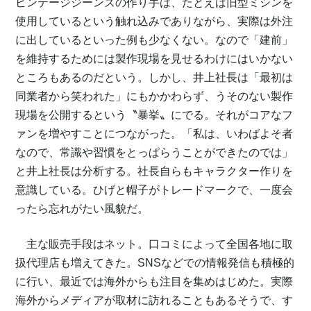
ビンテージジーンズの作り手は、たとえば旧型ミシンを
使用しているという触れ込みでありながら、実際は外注
に出しているといった例も少なくない。なので「建前」
を維持するためには製作現場を見せるわけにはいかない
ところもあるのだという。しかし、井上社長は「最初は
同業者から笑われた」にもかかわらず、うそのない製作
現場を公開するという〝暴挙〟にでる。それがコアなフ
ァンを増やすことにつながった。「私は、いわばよそ者
なので、常識や習慣をとっぱらうことができたのでは」
と井上社長は分析する。社長自らもキャラクター作りを
意識している。ひげと帽子がトレードマークで、一度会
ったら忘れがたい風貌だ。
主な販売手段はネット。口コミによって全国各地に取
扱代理店も増えてきた。SNSなどでの情報発信も積極的
に行い、最近では海外からも注目を集めはじめた。実際
海外からメディアが取材に訪れることもあるそうで、す