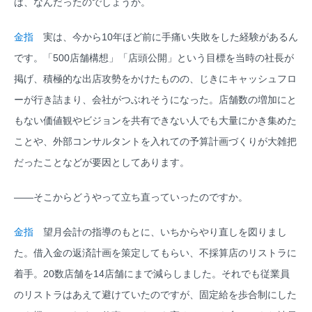
は、なんだったのでしょうか。
金指
実は、今から10年ほど前に手痛い失敗をした経験があるん
です。「500店舗構想」「店頭公開」という目標を当時の社長が
掲げ、積極的な出店攻勢をかけたものの、じきにキャッシュフロ
ーが行き詰まり、会社がつぶれそうになった。店舗数の増加にと
もない価値観やビジョンを共有できない人でも大量にかき集めた
ことや、外部コンサルタントを入れての予算計画づくりが大雑把
だったことなどが要因としてあります。
――そこからどうやって立ち直っていったのですか。
金指
望月会計の指導のもとに、いちからやり直しを図りまし
た。借入金の返済計画を策定してもらい、不採算店のリストラに
着手。20数店舗を14店舗にまで減らしました。それでも従業員
のリストラはあえて避けていたのですが、固定給を歩合制にした