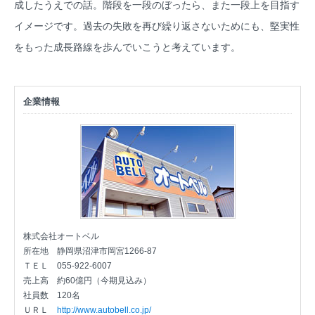
成したうえでの話。階段を一段のぼったら、また一段上を目指す
イメージです。過去の失敗を再び繰り返さないためにも、堅実性
をもった成長路線を歩んでいこうと考えています。
企業情報
株式会社オートベル
所在地
静岡県沼津市岡宮1266-87
ＴＥＬ
055-922-6007
売上高
約60億円（今期見込み）
社員数
120名
ＵＲＬ
http://www.autobell.co.jp/