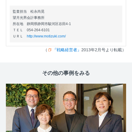
監査担当 松永尚晃
望月光男会計事務所
所在地
静岡県静岡市駿河区谷田4-1
ＴＥＬ
054-264-6101
ＵＲＬ
http://www.motizuki.com/
（
『戦略経営者』
2013年2月号より転載）
その他の事例をみる