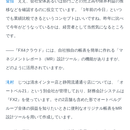
金指
ええ、会社全体あるいは部門ごとの売上高や限界利益の推
移などを確認するのに役立てています。「1年前の今日」といつ
でも業績比較できるというコンセプトはいいですね。昨年に比べ
て今年がどうなっているかは、経営者として当然気になるところ
です。
――『FX4クラウド』には、自社独自の帳表を簡単に作れる「マ
ネジメントレポート（MR）設計ツール」の機能がありますが、
どのように活用されていますか。
滝村
じつは清水インター店と静岡流通通り店については、「オ
ートベル21」という別会社が管理しており、財務会計システムは
『FX2』を使っています。その2店舗も含めた形でオートベルグ
ループ全体の損益を知りたいときに便利なオリジナル帳表をMR
設計ツールを用いて作成しています。