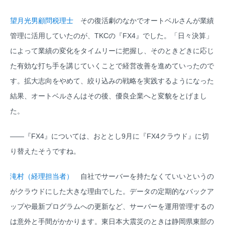
望月光男顧問税理士
その復活劇のなかでオートベルさんが業績
管理に活用していたのが、TKCの『FX4』でした。「日々決算」
によって業績の変化をタイムリーに把握し、そのときどきに応じ
た有効な打ち手を講じていくことで経営改善を進めていったので
す。拡大志向をやめて、絞り込みの戦略を実践するようになった
結果、オートベルさんはその後、優良企業へと変貌をとげまし
た。
――『FX4』については、おととし9月に『FX4クラウド』に切
り替えたそうですね。
滝村（経理担当者）
自社でサーバーを持たなくていいというの
がクラウドにした大きな理由でした。データの定期的なバックア
ップや最新プログラムへの更新など、サーバーを運用管理するの
は意外と手間がかかります。東日本大震災のときは静岡県東部の