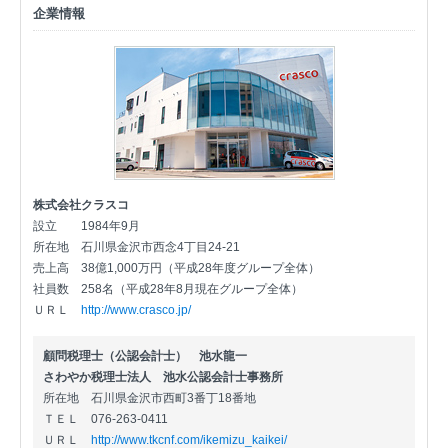
企業情報
株式会社クラスコ
設立
1984年9月
所在地
石川県金沢市西念4丁目24-21
売上高
38億1,000万円（平成28年度グループ全体）
社員数
258名（平成28年8月現在グループ全体）
ＵＲＬ
http://www.crasco.jp/
顧問税理士（公認会計士） 池水龍一
さわやか税理士法人 池水公認会計士事務所
所在地
石川県金沢市西町3番丁18番地
ＴＥＬ
076-263-0411
ＵＲＬ
http://www.tkcnf.com/ikemizu_kaikei/