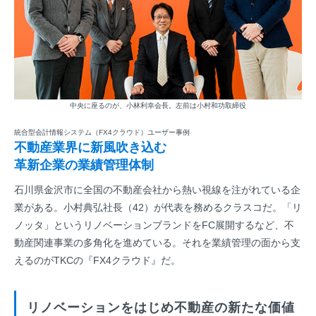
中央に座るのが、小林利幸会長。左前は小村和功取締役
統合型会計情報システム（FX4クラウド）ユーザー事例
不動産業界に新風吹き込む
革新企業の業績管理体制
石川県金沢市に全国の不動産会社から熱い視線を注がれている企
業がある。小村典弘社長（42）が代表を務めるクラスコだ。「リ
ノッタ」というリノベーションブランドをFC展開するなど、不
動産関連事業の多角化を進めている。それを業績管理の面から支
えるのがTKCの『FX4クラウド』だ。
リノベーションをはじめ不動産の新たな価値