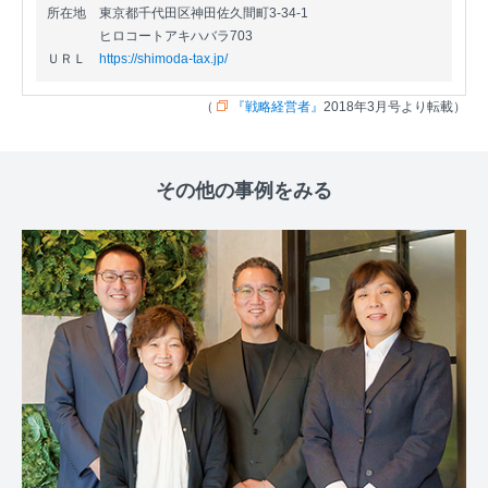
所在地
東京都千代田区神田佐久間町3-34-1
ヒロコートアキハバラ703
ＵＲＬ
https://shimoda-tax.jp/
（
『戦略経営者』
2018年3月号より転載）
その他の事例をみる