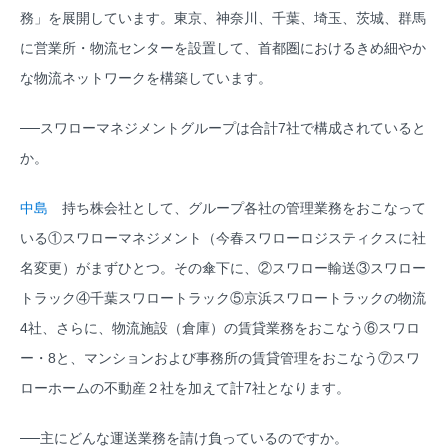
務」を展開しています。東京、神奈川、千葉、埼玉、茨城、群馬
に営業所・物流センターを設置して、首都圏におけるきめ細やか
な物流ネットワークを構築しています。
──スワローマネジメントグループは合計7社で構成されていると
か。
中島
持ち株会社として、グループ各社の管理業務をおこなって
いる①スワローマネジメント（今春スワローロジスティクスに社
名変更）がまずひとつ。その傘下に、②スワロー輸送③スワロー
トラック④千葉スワロートラック⑤京浜スワロートラックの物流
4社、さらに、物流施設（倉庫）の賃貸業務をおこなう⑥スワロ
ー・8と、マンションおよび事務所の賃貸管理をおこなう⑦スワ
ローホームの不動産２社を加えて計7社となります。
──主にどんな運送業務を請け負っているのですか。