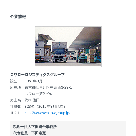
企業情報
スワローロジスティクスグループ
設立
1967年9月
所在地
東京都江戸川区中葛西3-29-1
スワロー第2ビル
売上高
約80億円
社員数
823名（2017年3月現在）
ＵＲＬ
http://www.swallowgroup.jp/
税理士法人下田総合事務所
代表社員 下田泰寛