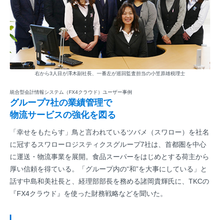
右から3人目が澤木副社長、一番左が巡回監査担当の小笠原雄税理士
統合型会計情報システム（FX4クラウド）ユーザー事例
グループ7社の業績管理で
物流サービスの強化を図る
「幸せをもたらす」鳥と言われているツバメ（スワロー）を社名
に冠するスワローロジスティクスグループ7社は、首都圏を中心
に運送・物流事業を展開。食品スーパーをはじめとする荷主から
厚い信頼を得ている。「グループ内の“和”を大事にしている」と
話す中島和美社長と、経理部部長を務める諸岡貴輝氏に、TKCの
『FX4クラウド』を使った財務戦略などを聞いた。