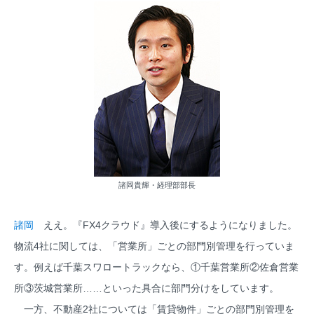
諸岡貴輝・経理部部長
諸岡
ええ。『FX4クラウド』導入後にするようになりました。
物流4社に関しては、「営業所」ごとの部門別管理を行っていま
す。例えば千葉スワロートラックなら、①千葉営業所②佐倉営業
所③茨城営業所……といった具合に部門分けをしています。
一方、不動産2社については「賃貸物件」ごとの部門別管理を