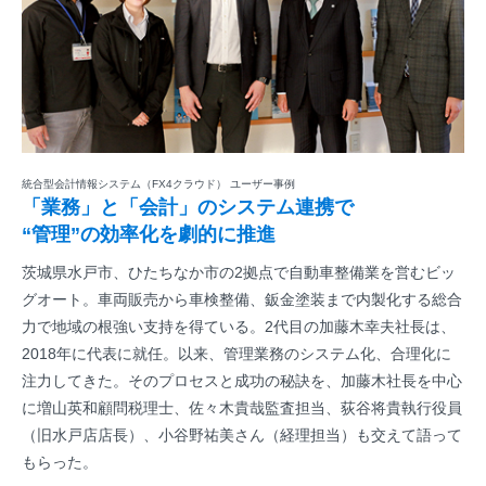
統合型会計情報システム（FX4クラウド） ユーザー事例
「業務」と「会計」のシステム連携で
“管理”の効率化を劇的に推進
茨城県水戸市、ひたちなか市の2拠点で自動車整備業を営むビッ
グオート。車両販売から車検整備、鈑金塗装まで内製化する総合
力で地域の根強い支持を得ている。2代目の加藤木幸夫社長は、
2018年に代表に就任。以来、管理業務のシステム化、合理化に
注力してきた。そのプロセスと成功の秘訣を、加藤木社長を中心
に増山英和顧問税理士、佐々木貴哉監査担当、荻谷将貴執行役員
（旧水戸店店長）、小谷野祐美さん（経理担当）も交えて語って
もらった。