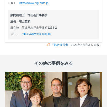
ＵＲＬ
https://www.big-auto.jp
顧問税理士 増山会計事務所
所長 増山英和
所在地
茨城県水戸市千波町1258-2
ＵＲＬ
https://www.ma-g.co.jp
（
『戦略経営者』
2022年2月号より転載）
その他の事例をみる