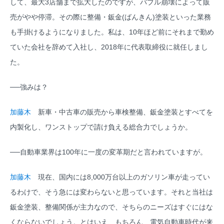
して、最大3店舗まで拡大したのですが、バブル崩壊によって販
売がやや停滞。その際に整備・鈑金(ばんきん)塗装といった業務
も手掛けるようになりました。私は、10年ほど前にそれまで勤め
ていた会社を辞めて入社し、2018年に代表取締役に就任しまし
た。
──強みは？
加藤木
新車・中古車の販売から車検整備、鈑金塗装とすべてを
内製化し、ワンストップで請け負える総合力でしょうか。
──自動車業界は100年に一度の変革期だと言われていますが。
加藤木
現在、国内には8,000万台以上のガソリン車が走ってい
るわけで、そう急には変わらないと思っています。それと当社は
鈑金塗装、整備関係が主力なので、そちらのニーズはすぐにはな
くならないでしょう。とはいえ、もちろん、電気自動車時代が来