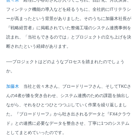
佐々木
経理に小谷野さんが入ってこられ、自計化、月次決算、
フィンテック機能の導入などを経るうちに、全社的にITリテラシ
ーが高まったという背景がありました。そのうちに加藤木社長が
『戦略経営者』に掲載されていた整備工場のシステム連携事例を
読まれ、「当社もできるのでは」とプロジェクトの立ち上げを決
断されたという経緯があります。
──プロジェクトはどのようなプロセスを踏まれたのでしょう
か。
加藤木
当社と佐々木さん、ブロードリーフさん、そしてTKCさ
んの4者が膝を突き合わせ、システム連携のための課題を抽出し
ながら、それをひとつひとつつぶしていく作業を繰り返しまし
た。『ブロードリーフ』から吐き出されるデータと『FX4クラウ
ド』との連携に必要なデータを整合させ、丁寧に1つのシステム
としてまとめていったのです。