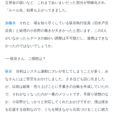
立替金の扱いなど、これまであいまいだった部分が明確化され、
「ルール化」効果も上がってきました。
加藤木
それと、場を知り尽くしている荻谷執行役員（旧水戸店
店長）と経理の小谷野の働きが大きかったと思います。この2人
がいなかったらデータの細かい調整は不可能だし、連携はできな
かったのではないでしょうか。
──荻谷さん、ご感想は？
荻谷
当初はシステム連動にズレが生じてしまうことが多く、み
なさんにはご苦労をおかけしました。さきほども話に出ました
が、以前は顧客・売り上げごとに手書きの台帳を作成していたの
で、それがなくなったのが一番のメリットです。手探り状態のな
か、小谷野がしっかりと対応してくれたおかげですが、僕は彼女
を応援する役割なので、ぐちを聞きながら元気づけることに精力