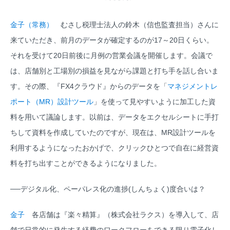
金子（常務）
むさし税理士法人の鈴木（信也監査担当）さんに
来ていただき、前月のデータが確定するのが17～20日くらい。
それを受けて20日前後に月例の営業会議を開催します。会議で
は、店舗別と工場別の損益を見ながら課題と打ち手を話し合いま
す。その際、『FX4クラウド』からのデータを「
マネジメントレ
ポート（MR）設計ツール
」を使って見やすいように加工した資
料を用いて議論します。以前は、データをエクセルシートに手打
ちして資料を作成していたのですが、現在は、MR設計ツールを
利用するようになったおかげで、クリックひとつで自在に経営資
料を打ち出すことができるようになりました。
──デジタル化、ペーパレス化の進捗(しんちょく)度合いは？
金子
各店舗は『楽々精算』（株式会社ラクス）を導入して、店