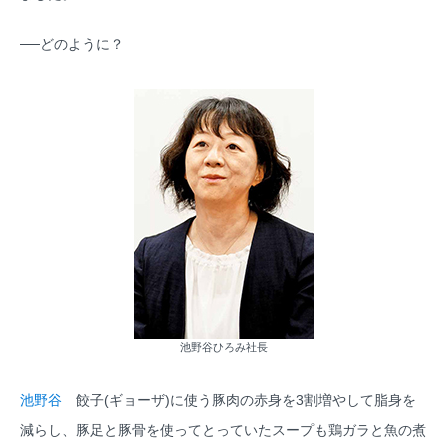
──どのように？
池野谷ひろみ社長
池野谷
餃子(ギョーザ)に使う豚肉の赤身を3割増やして脂身を
減らし、豚足と豚骨を使ってとっていたスープも鶏ガラと魚の煮