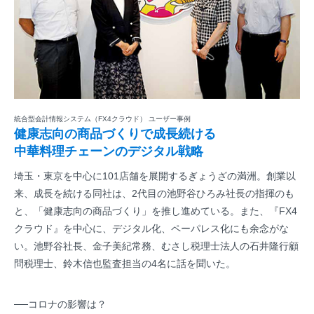
統合型会計情報システム（FX4クラウド） ユーザー事例
健康志向の商品づくりで成長続ける
中華料理チェーンのデジタル戦略
埼玉・東京を中心に101店舗を展開するぎょうざの満洲。創業以
来、成長を続ける同社は、2代目の池野谷ひろみ社長の指揮のも
と、「健康志向の商品づくり」を推し進めている。また、『FX4
クラウド』を中心に、デジタル化、ペーパレス化にも余念がな
い。池野谷社長、金子美紀常務、むさし税理士法人の石井隆行顧
問税理士、鈴木信也監査担当の4名に話を聞いた。
──コロナの影響は？