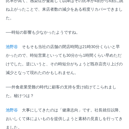
比率が高く、感染症が蔓延して以降はその比率が4割から6割に跳
ね上がったことで、来店者数の減少をある程度リカバーできまし
た。
──時短の影響も少なかったようですね。
池野谷
そもそも当社の店舗の閉店時間は21時30分くらいと早
かったので、時短営業といっても30分から1時間くらい早めただ
けでした。逆にいうと、その時短分がちょうど既存店売り上げの
減少となって現れたのかもしれません。
──外食産業受難の時代に顧客の支持を受け続けてこられまし
た。秘けつは？
池野谷
大事にしてきたのは「健康志向」です。社長就任以降、
おいしくて体によいものを提供しようと素材の見直しを行ってき
ました。