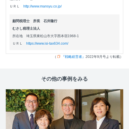
ＵＲＬ
http://www.mansyu.co.jp/
顧問税理士 所長 石井隆行
むさし税理士法人
所在地
埼玉県東松山市大字西本宿1968-1
ＵＲＬ
https://www.isi-tax634.com/
（
『戦略経営者』
2022年9月号より転載）
その他の事例をみる