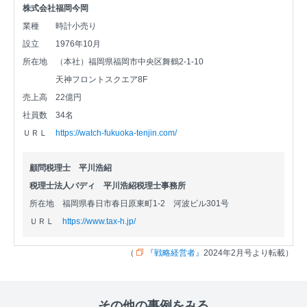
株式会社福岡今岡
業種
時計小売り
設立
1976年10月
所在地
（本社）福岡県福岡市中央区舞鶴2-1-10
天神フロントスクエア8F
売上高
22億円
社員数
34名
ＵＲＬ
https://watch-fukuoka-tenjin.com/
顧問税理士 平川浩紹
税理士法人バディ 平川浩紹税理士事務所
所在地
福岡県春日市春日原東町1-2 河波ビル301号
ＵＲＬ
https://www.tax-h.jp/
（
『戦略経営者』
2024年2月号より転載）
その他の事例をみる