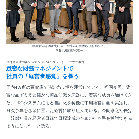
中央右が今岡孝之社長。左端から宮本ゆり監査担当、
平川浩紹顧問税理士
統合型会計情報システム（FX4クラウド） ユーザー事例
緻密な財務マネジメントで
社員の「経営者感覚」を養う
国内4カ所の百貨店で時計売り場を運営している、福岡今岡。豊
富な品ぞろえと確かな商品知識を武器に、着実な成長を遂げてき
た。TKCシステムによる自計化を契機に中期経営計画を策定し、
月次予算を念頭に置いた経営に取り組んでいる。今岡孝之社長は
「幹部社員が経営者目線で目標達成のための打ち手を検討できる
ようになった」と語る。