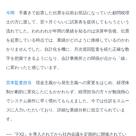
今岡
手書きで起票した伝票を以前お世話になっていた顧問税理
士の方に渡して、翌々月ぐらいに試算表を提供してもらうという
流れでした。われわれが年間の業績を知るのは決算申告後。伝票
を起票している時点では、業績がどのように推移しているのかわ
かりませんでした。自計化を機に、月次巡回監査を経た正確な数
字を把握できるようになり、会計事務所との関係が点から「線」
に変わったと感じています。
宮本監査担当
現金主義から発生主義への変更をはじめ、経理体
制が劇的に変化したにもかかわらず、経理担当の方々が勉強熱心
でシステム操作に早く慣れてもらえました。今では仕訳をスムー
ズに入力いただいており、詳細な業績分析に役立てられていま
す。
──『FX2』を導入されてから社内会議を定期的に開催されてい