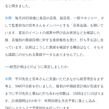
ると聞きました。
今岡
毎月20日前後に各店の店長、副店長、一部マネジャー、そ
して監査担当の宮本さんをメンバーとする「店長会議」を開いて
います。直近のイベントの成果や呼び込み状況などを確認した
後、店舗別の業績目標に対する進捗報告を受け、打ち手を話し合
っています。以前はこうした業績を確認する機会はなく、そもそ
も議題にのせられる業績データもありませんでした。
──経営計画はどのように策定しましたか。
今岡
平川先生と宮本さんに支援いただきながら経営理念をまず
考え、SWOT分析を行いました。最初の中期経営計画が完成する
までに平川先生と重ねた打ち合わせ回数は、15回ほどにのぼりま
す。計画期間は3カ年で、年間目標を月次予算に落とし込み、
TKCシステム上で予実対比を行っています。