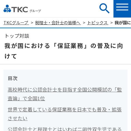
TKCグループ
税理士・会計士の皆様へ
トピックス
我が国に
トップ対談
我が国における「保証業務」の普及に向
けて
目次
高校時代に公認会計士を目指す全国公開模試の「監
査論」で全国1位
世界で定着している保証業務を日本でも普及・拡張
させたい
公認会計士と税理士とはいわば二卵性双生児である