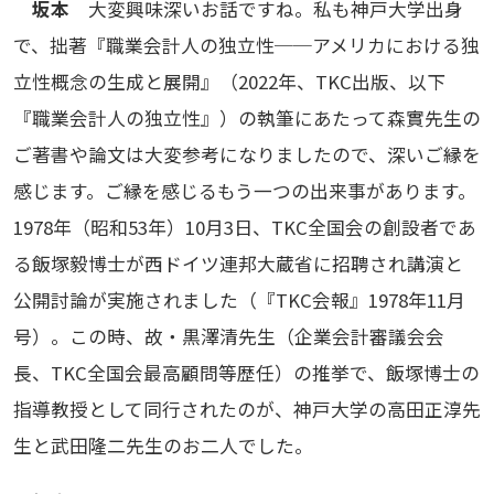
坂本
大変興味深いお話ですね。私も神戸大学出身
で、拙著『職業会計人の独立性──アメリカにおける独
立性概念の生成と展開』（2022年、TKC出版、以下
『職業会計人の独立性』）の執筆にあたって森實先生の
ご著書や論文は大変参考になりましたので、深いご縁を
感じます。ご縁を感じるもう一つの出来事があります。
1978年（昭和53年）10月3日、TKC全国会の創設者であ
る飯塚毅博士が西ドイツ連邦大蔵省に招聘され講演と
公開討論が実施されました（『TKC会報』1978年11月
号）。この時、故・黒澤清先生（企業会計審議会会
長、TKC全国会最高顧問等歴任）の推挙で、飯塚博士の
指導教授として同行されたのが、神戸大学の高田正淳先
生と武田隆二先生のお二人でした。