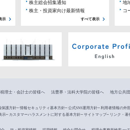
株主総会招集通知
地
株主・投資家向け最新情報
コ
表示
すべて表示
税理士・会計士の皆様へ
法曹界・法科大学院の皆様へ
地方公共
報保護方針
情報セキュリティ基本方針
公式SNS運用方針
利用者情報の外
表示
カスタマーハラスメントに対する基本方針
サイトマップ
リンク・著
紹介
IR・投資家情報
採用情報
総合お問合せ
税理士事務所検索 myTax