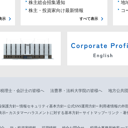
株主総会招集通知
地
株主・投資家向け最新情報
コ
表示
すべて表示
税理士・会計士の皆様へ
法曹界・法科大学院の皆様へ
地方公共
報保護方針
情報セキュリティ基本方針
公式SNS運用方針
利用者情報の外
表示
カスタマーハラスメントに対する基本方針
サイトマップ
リンク・著
紹介
IR・投資家情報
採用情報
総合お問合せ
税理士事務所検索 myTax