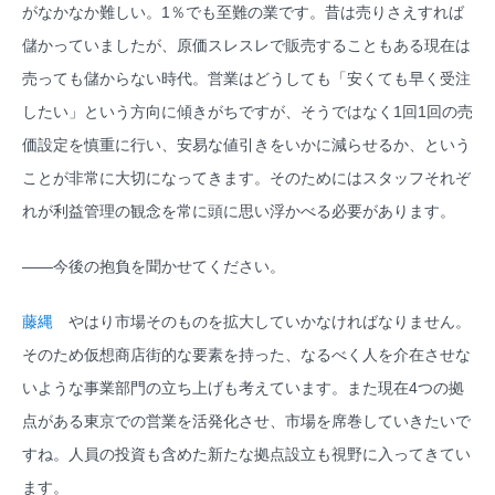
がなかなか難しい。1％でも至難の業です。昔は売りさえすれば
儲かっていましたが、原価スレスレで販売することもある現在は
売っても儲からない時代。営業はどうしても「安くても早く受注
したい」という方向に傾きがちですが、そうではなく1回1回の売
価設定を慎重に行い、安易な値引きをいかに減らせるか、という
ことが非常に大切になってきます。そのためにはスタッフそれぞ
れが利益管理の観念を常に頭に思い浮かべる必要があります。
――今後の抱負を聞かせてください。
藤縄
やはり市場そのものを拡大していかなければなりません。
そのため仮想商店街的な要素を持った、なるべく人を介在させな
いような事業部門の立ち上げも考えています。また現在4つの拠
点がある東京での営業を活発化させ、市場を席巻していきたいで
すね。人員の投資も含めた新たな拠点設立も視野に入ってきてい
ます。