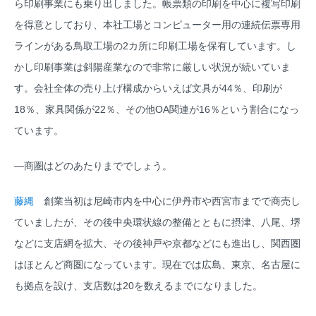
ら印刷事業にも乗り出しました。帳票類の印刷を中心に複写印刷
を得意としており、本社工場とコンピューター用の連続伝票専用
ラインがある鳥取工場の2カ所に印刷工場を保有しています。し
かし印刷事業は斜陽産業なので非常に厳しい状況が続いていま
す。会社全体の売り上げ構成からいえば文具が44％、印刷が
18％、家具関係が22％、その他OA関連が16％という割合になっ
ています。
―商圏はどのあたりまででしょう。
藤縄
創業当初は尼崎市内を中心に伊丹市や西宮市までで商売し
ていましたが、その後中央環状線の整備とともに摂津、八尾、堺
などに支店網を拡大、その後神戸や京都などにも進出し、関西圏
はほとんど商圏になっています。現在では広島、東京、名古屋に
も拠点を設け、支店数は20を数えるまでになりました。