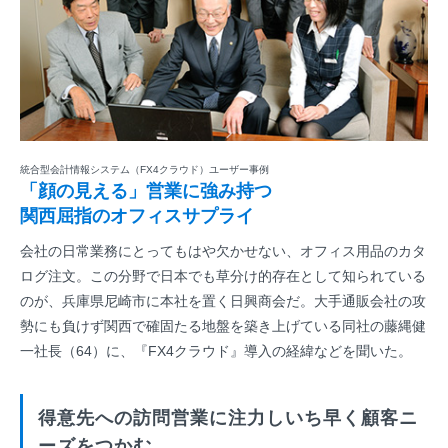
統合型会計情報システム（FX4クラウド）ユーザー事例
「顔の見える」営業に強み持つ
関西屈指のオフィスサプライ
会社の日常業務にとってもはや欠かせない、オフィス用品のカタ
ログ注文。この分野で日本でも草分け的存在として知られている
のが、兵庫県尼崎市に本社を置く日興商会だ。大手通販会社の攻
勢にも負けず関西で確固たる地盤を築き上げている同社の藤縄健
一社長（64）に、『FX4クラウド』導入の経緯などを聞いた。
得意先への訪問営業に注力しいち早く顧客ニ
ーズをつかむ