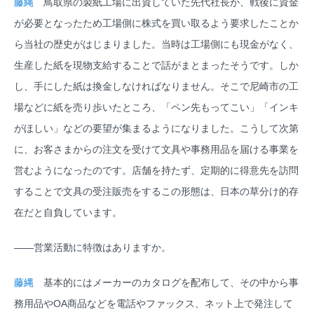
藤縄
鳥取県の製紙工場に出資していた先代社長が、戦後に資金
が必要となったため工場側に株式を買い取るよう要求したことか
ら当社の歴史がはじまりました。当時は工場側にも現金がなく、
生産した紙を現物支給することで話がまとまったそうです。しか
し、手にした紙は換金しなければなりません。そこで尼崎市の工
場などに紙を売り歩いたところ、「ペン先もってこい」「インキ
がほしい」などの要望が集まるようになりました。こうして次第
に、お客さまからの注文を受けて文具や事務用品を届ける事業を
営むようになったのです。店舗を持たず、定期的に得意先を訪問
することで文具の受注販売をするこの形態は、日本の草分け的存
在だと自負しています。
――営業活動に特徴はありますか。
藤縄
基本的にはメーカーのカタログを配布して、その中から事
務用品やOA商品などを電話やファックス、ネット上で発注して