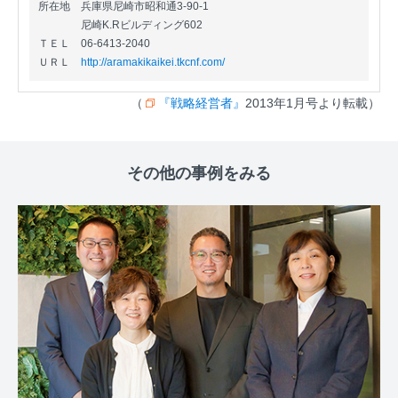
所在地
兵庫県尼崎市昭和通3-90-1
尼崎K.Rビルディング602
ＴＥＬ
06-6413-2040
ＵＲＬ
http://aramakikaikei.tkcnf.com/
（
『戦略経営者』
2013年1月号より転載）
その他の事例をみる