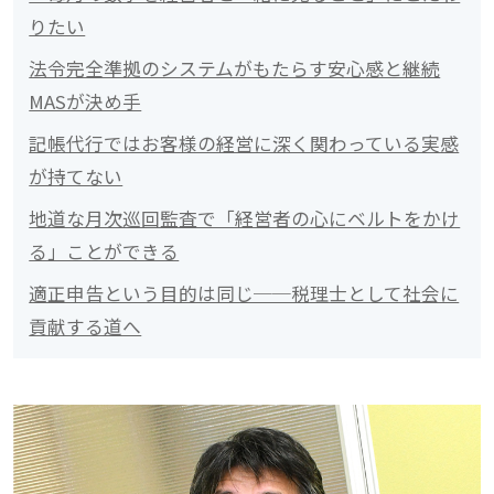
りたい
法令完全準拠のシステムがもたらす安心感と継続
MASが決め手
記帳代行ではお客様の経営に深く関わっている実感
が持てない
地道な月次巡回監査で「経営者の心にベルトをかけ
る」ことができる
適正申告という目的は同じ──税理士として社会に
貢献する道へ