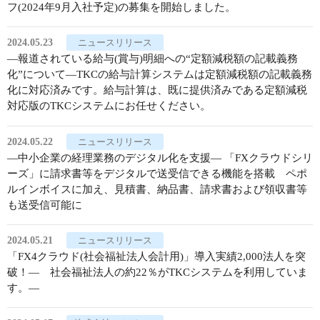
フ(2024年9月入社予定)の募集を開始しました。
2024.05.23
ニュースリリース
―報道されている給与(賞与)明細への“定額減税額の記載義務
化”について―TKCの給与計算システムは定額減税額の記載義務
化に対応済みです。給与計算は、既に提供済みである定額減税
対応版のTKCシステムにお任せください。
2024.05.22
ニュースリリース
―中小企業の経理業務のデジタル化を支援― 「FXクラウドシリ
ーズ」に請求書等をデジタルで送受信できる機能を搭載 ペポ
ルインボイスに加え、見積書、納品書、請求書および領収書等
も送受信可能に
2024.05.21
ニュースリリース
「FX4クラウド(社会福祉法人会計用)」導入実績2,000法人を突
破！― 社会福祉法人の約22％がTKCシステムを利用していま
す。―