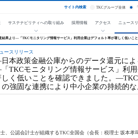
サイト内検索
TKCグループ全体
報
サステナビリティへの取り組み
採用情報
アクセス
ニュース
査結果より―「TKCモニタリング情報サービス」利用企業はデフォルト率が著しく低いこと
ュースリリース
―日本政策金融公庫からのデータ還元によ
―「TKCモニタリング情報サービス」利
著しく低いことを確認できました。―TK
との強固な連携により中小企業の持続的な
士、公認会計士が組織するTKC全国会（会長：税理士 坂本孝