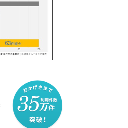
決
報
を