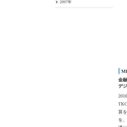
2007年
M
金
デ
20
T
算
を