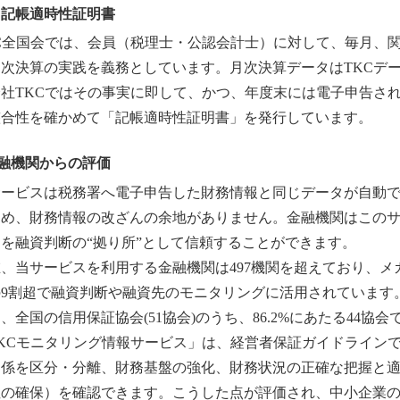
．記帳適時性証明書
KC全国会では、会員（税理士・公認会計士）に対して、毎月、
月次決算の実践を義務としています。月次決算データはTKCデ
会社TKCではその事実に即して、かつ、年度末には電子申告さ
整合性を確かめて「記帳適時性証明書」を発行しています。
融機関からの評価
サービスは税務署へ電子申告した財務情報と同じデータが自動
ため、財務情報の改ざんの余地がありません。金融機関はこの
を融資判断の“拠り所”として信頼することができます。
、当サービスを利用する金融機関は497機関を超えており、メ
の9割超で融資判断や融資先のモニタリングに活用されています
、全国の信用保証協会(51協会)のうち、86.2%にあたる44
TKCモニタリング情報サービス」は、経営者保証ガイドライン
関係を区分・分離、財務基盤の強化、財務状況の正確な把握と
性の確保）を確認できます。こうした点が評価され、中小企業