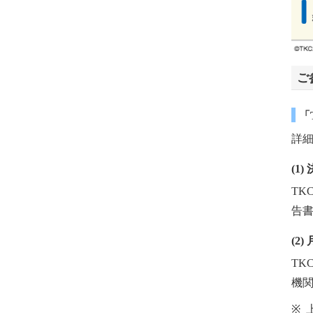
ご
「
詳細
(1
T
告
(2
TK
機