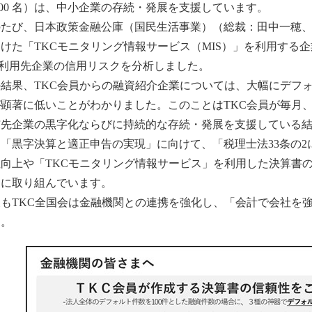
,400 名）は、中小企業の存続・発展を支援しています。
のたび、日本政策金融公庫（国民生活事業）（総裁：田中一穂
けた「TKCモニタリング情報サービス（MIS）」を利用する
S利用先企業の信用リスクを分析しました。
の結果、TKC会員からの融資紹介企業については、大幅にデフ
が顕著に低いことがわかりました。このことはTKC会員が毎月
与先企業の黒字化ならびに持続的な存続・発展を支援している結
「黒字決算と適正申告の実現」に向けて、「税理士法33条の
性向上や「TKCモニタリング情報サービス」を利用した決算書
的に取り組んでいます。
後もTKC全国会は金融機関との連携を強化し、「会計で会社を
す。