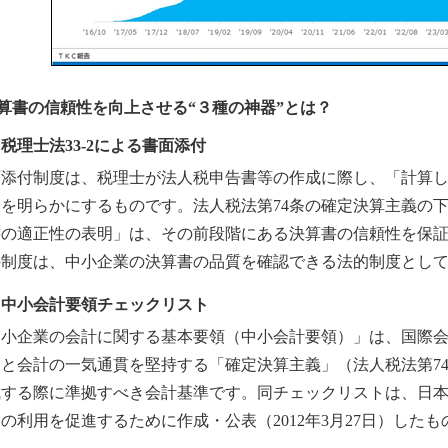
算書の信頼性を向上させる“３種の神器”とは？
税理士法33-2による書面添付
面添付制度は、税理士が法人税申告書等の作成に際し、「計算
」を明らかにするものです。法人税法第74条の確定決算主義の
書の適正性の表明」は、その前段階にある決算書の信頼性を保
の制度は、中小企業の決算書の品質を確認できる法的制度とし
．中小会計要領チェックリスト
小企業の会計に関する基本要領（中小会計要領）」は、国際会計
務と会計の一気通貫を堅持する「確定決算主義」（法人税法第7
成する際に準拠すべき会計基準です。同チェックリストは、日
の利用を促進するために作成・公表（2012年3月27日）したも