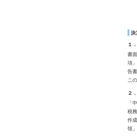
決
１．
書
項
告
こ
２
「中
税
作
領」