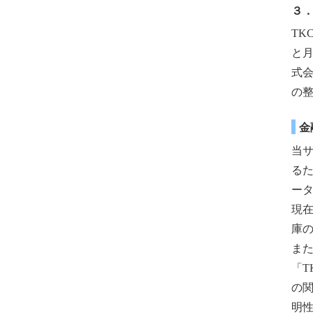
３
T
と
式
の
金
当
る
ータ
現在
庫
また
「
の
明