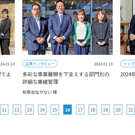
企業インタビュー
トップ
24.01.10
2024.01.10
理でよ
多彩な事業展開を下支えする部門別の
202
詳細な業績管理
有限会社やない 様
11
12
13
14
15
16
17
18
19
20
21