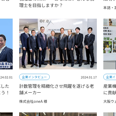
理士を目指しますか？
本誌・
企業インタビュー
企業イ
24.02.01
2024.01.17
応した
計数管理を精緻化させ飛躍を遂げる老
産業
よう！
舗メーカー
に貢
株式会社oneA 様
大阪ウ