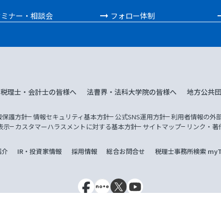
セミナー・相談会
フォロー体制
税理士・会計士の皆様へ
法曹界・法科大学院の皆様へ
地方公共
報保護方針
情報セキュリティ基本方針
公式SNS運用方針
利用者情報の外
表示
カスタマーハラスメントに対する基本方針
サイトマップ
リンク・著
紹介
IR・投資家情報
採用情報
総合お問合せ
税理士事務所検索 myTa
名超の税理士集団・TKC全国会と、会計事務所・企業・地方公共団体向けシステム