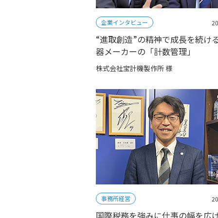
企業インタビュー
20
“進取創造”の精神で成長を続け
器メーカーの「計数管理」
株式会社宝計機製作所 様
事務所経営
20
国際税務を強みに仕事の幅を広