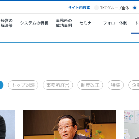
サイト内検索
TKCグループ全体
所経営の
事務所の
システムの特長
セミナー
フォロー体制
ト
と解決策
成功事例
トップ対談
事務所経営
制度改正
特集
企