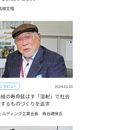
高根文隆
ンタビュー
2024.01.10
機械の寿命延ばす「溶射」で社会
献するものづくりを追求
ェルディング工業会長 魚谷禮保氏