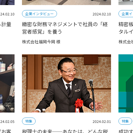
企業インタビュー
企業イ
24.02.10
2024.02.10
る計量
緻密な財務マネジメントで社員の「経
精密
営者感覚」を養う
タル
株式会社福岡今岡 様
株式会
特集
特集
24.02.05
2024.02.01
げお客
税理士の未来──あなたは、どんな税
成功