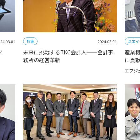
特集
企業イ
2024.03.01
24.03.01
未来に挑戦するTKC会計人──会計事
産業
ツ
務所の経営革新
に貢
エフジ