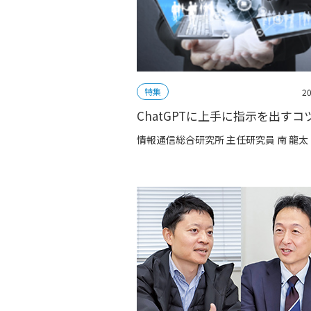
特集
20
ChatGPTに上手に指示を出すコ
情報通信総合研究所 主任研究員 南 龍太