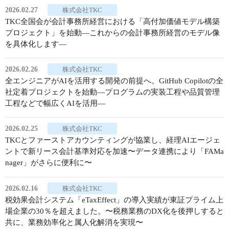
2026.02.27
株式会社TKC
TKC全国会が会計事務所経営における「高付加価値モデル構築
プロジェクト」を始動―これからの会計事務所経営のモデル像
を具体化します―
2026.02.26
株式会社TKC
全エンジニアがAIを活用する開発の前提へ。GitHub Copilotの全
社定着プロジェクトを始動―プログラムの実装工程や品質管理
工程などで幅広くAIを活用―
2026.02.25
株式会社TKC
TKCとファーストアカウンティングが協業し、経理AIエージェ
ントで新リース会計基準対応を加速〜データ連携により「FAMa
nager」がさらに便利に〜
2026.02.16
株式会社TKC
税効果会計システム「eTaxEffect」の導入実績が東証プライム上
場企業の30％を超えました。〜税務業務のDX化を後押しすると
共に、業務効率化と属人化解消を実現〜